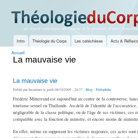
un regard catholique sur l'amour et la sexualité, d'après Jean-Paul
Théologie du Corps
Intro
Théologie du Corps
Les catéchèses
Actu & Réflexi
Menu principal
Accueil
Vous êtes ici
La mauvaise vie
La mauvaise vie
Publié par
Incarnare
le jeudi 08/10/2009 - 20:37 -
Blog
-
Pédophilie
Frédéric Mitterrand est aujourd'hui au centre de la controverse, lan
tourisme sexuel en Thaïlande. Au-delà de l'identité de l'accusatrice, 
négligeable de la classe politique, ou de l'âge de ses victimes, ces
compatible avec la fonction de ministre, et encore moins de ministre
En effet, même en supposant les victimes majeures, ces actes sont i