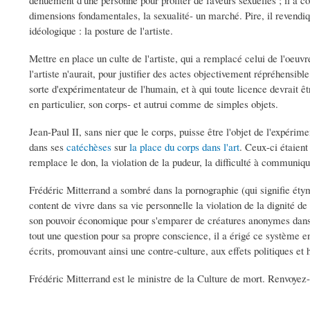
dénuement d'une personne pour profiter de faveurs sexuelles ; il a c
dimensions fondamentales, la sexualité- un marché. Pire, il revendiqu
idéologique : la posture de l'artiste.
Mettre en place un culte de l'artiste, qui a remplacé celui de l'oeuvre
l'artiste n'aurait, pour justifier des actes objectivement répréhensible
sorte d'expérimentateur de l'humain, et à qui toute licence devrait ê
en particulier, son corps- et autrui comme de simples objets.
Jean-Paul II, sans nier que le corps, puisse être l'objet de l'expérime
dans ses
catéchèses
sur
la place
du corps
dans l'art
. Ceux-ci étaient
remplace le don, la violation de la pudeur, la difficulté à communiqu
Frédéric Mitterrand a sombré dans la pornographie (qui signifie étym
content de vivre dans sa vie personnelle la violation de la dignité d
son pouvoir économique pour s'emparer de créatures anonymes dans l'
tout une question pour sa propre conscience, il a érigé ce système en
écrits, promouvant ainsi une contre-culture, aux effets politiques et
Frédéric Mitterrand est le ministre de la Culture de mort. Renvoyez-