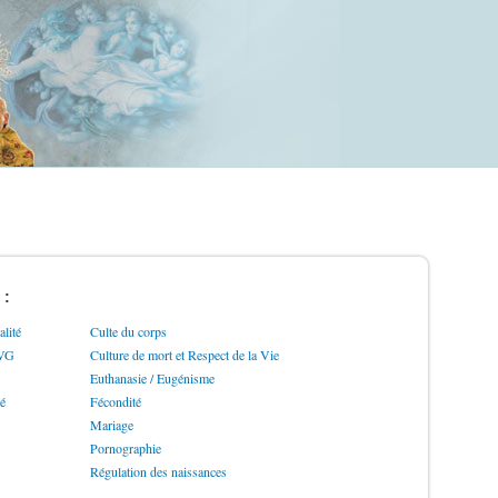
 :
lité
Culte du corps
IVG
Culture de mort et Respect de la Vie
Euthanasie / Eugénisme
ré
Fécondité
Mariage
Pornographie
Régulation des naissances