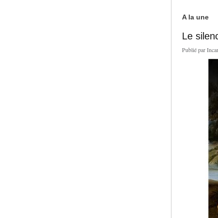
A la une
Le silen
Publié par
Inca