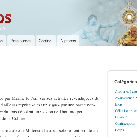
Aller au
contenu
principal
 II
on
Ressources
Contact
A propos
Catégories
Amour et Sexua
cée par Marine le Pen, sur ses activités revendiquées de
Avortement / 
d'ailleurs reprise -c'est un signe- par une partie non-
Blog
Célibat consac
 révélations dénotent une vision de l'homme peu
Chasteté
 de la Culture.
Contraception
nexcusables : Mitterrand a ainsi sciemment profité du
Corps