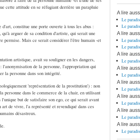
ollaboré à faire de la personne humaine -et d'une de ses
e cette attitude en se réfugiant derrière un parapluie
A lire aus
Le paradis
 d'art, constitue une porte ouverte à tous les abus :
Le paradis
, qu'à arguer de sa condition d'artiste, qui serait une
A lire aus
tre permise. Mais ce serait considérer l'être humain -et
Le paradis
Le paradis
A lire aus
ntation artistique, avait su souligner en les dangers,
Le paradis
 : l'anonymisation de la personne, l'appropriation qui
A lire auss
er la personne dans son intégrité.
Le paradis
A lire aus
ologiquement 'représentation de la prostitution') : non
Le paradis
e la personne dans le commerce de la chair, en utilisant
A lire auss
unique but de satisfaire son ego, ce qui serait avant
Le paradis
 art de vivre, l'a représenté et revendiqué dans ces
A lire auss
 humains désastreux.
Le paradis
A lire auss
le.
Le paradis