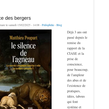
ce des bergers
rnare
le samedi 15/02/2025 - 14:08 -
Pédophilie
-
Blog
Déjà 3 ans ont
passé depuis le
remise du
rapport de la
CIASE et la
prise de
conscience,
pour beaucoup,
de l'ampleur
des abus et de
l'existence de
pratiques,
idées, tabous
qui font
système et