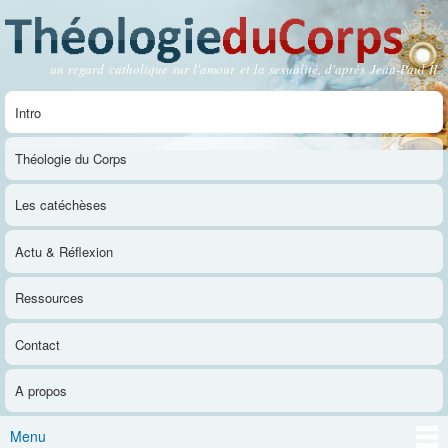
Aller au
contenu
principal
un regard catholique sur l'amour et la sexualité, d'après Jean-Paul II
Théologie du Corps
Intro
Menu principal
Théologie du Corps
Les catéchèses
Actu & Réflexion
Ressources
Contact
A propos
Menu