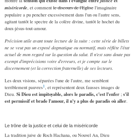
tension qui existe dans l'évangile entre
et
montre la
justice
miséricorde
, et comment
le discours de l'Eglise
l'imaginaire
populaire a pu pencher excessivement dans l'un ou l'autre sens,
agitant tantôt le spectre de la colère divine, tantôt le hochet du
doux-jésus-tout-amour.
Précision utile avant toute lecture de la suite : cette série de billets
ne se veut pas un exposé dogmatique ou normatif, mais réflète l'état
actuel de mon regard sur la question du salut. Il n'est sans doute pas
exempt d'imprécisions voire d'erreurs, et je compte sur le
discernement (et la correction fraternelle) de ses lecteurs.
Les deux visions, séparées l'une de l'autre, me semblent
1
terriblement pauvres
, et représentent deux fausses images de
Si Dieu est impitoyable, alors le paradis, c'est l'enfer
s'il
Dieu.
;
est permissif et brade l'amour, il n'y a plus de paradis où aller
.
Le trône de la justice et celui de la miséricorde
La tradition juive de Roch Hachana, ou Nouvel An, Dieu