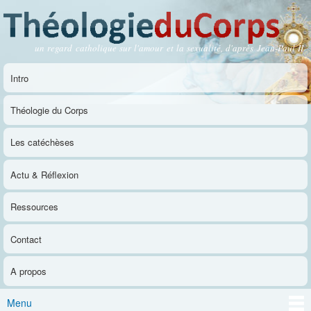
Aller au
contenu
principal
un regard catholique sur l'amour et la sexualité, d'après Jean-Paul II
Théologie du Corps
Intro
Menu principal
Théologie du Corps
Les catéchèses
Actu & Réflexion
Ressources
Contact
A propos
Menu