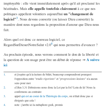
impitoyable : elle vient immédiatement après qu'il ait proclamé les
elle appelle toutefois clairement
béatitudes. Mais
à ce que nos
un "changement de
politiques appellent volontiers aujourd'hui
3
logiciel"
. Nous devons convertir (ou laisser Dieu convertir) la
manière dont nous regardons la proposition d'amour que Dieu nous
fait.
Alors quel est donc ce nouveau logiciel, ce
4
RegardSurDieuetNotreSalut v2.0
qui nous permettra d'avancer ?
Au prochain épisode, nous verrons comment le don de la liberté et
A suivre
la question de son usage peut être un début de réponse ⇒
ici
1.
et j'espère qu'à la lecture de billet, beaucoup comprendront pourquoi
l'opposition entre "
tradis rigoristes
" et "
progressistes laxistes
" n'a aucun
sens pour moi
2.
cf.Rm 3,31 Détruisons-nous donc la Loi par la foi? Loin de là! Nous la
confirmons au contraire
3.
appel
qui est au coeur de la Théologie du corps
, on n'était donc pas si
éloignés que cela !
4.
note : j'arrête ici la métaphore geek, promis