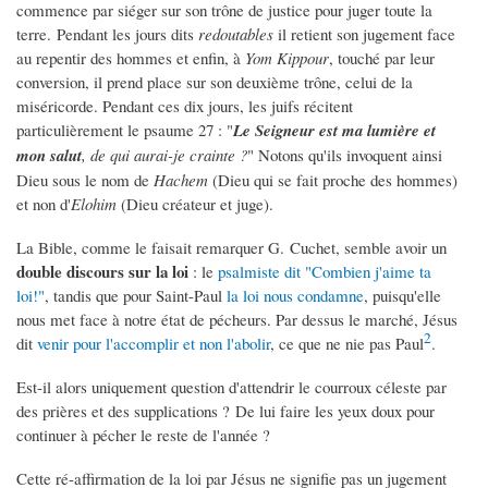
commence par siéger sur son trône de justice pour juger toute la
terre. Pendant les jours dits
redoutables
il retient son jugement face
au repentir des hommes et enfin, à
Yom Kippour
, touché par leur
conversion, il prend place sur son deuxième trône, celui de la
miséricorde. Pendant ces dix jours, les juifs récitent
particulièrement le psaume 27 : "
Le Seigneur est ma lumière et
mon salut
, de qui aurai-je
crainte ?
" Notons qu'ils invoquent ainsi
Dieu sous le nom de
Hachem
(Dieu qui se fait proche des hommes)
et non d'
Elohim
(Dieu créateur et juge).
La Bible, comme le faisait remarquer G. Cuchet, semble avoir un
double discours sur la loi
: le
psalmiste dit "Combien j'aime ta
loi!"
, tandis que pour Saint-Paul
la loi nous condamne
, puisqu'elle
nous met face à notre état de pécheurs. Par dessus le marché, Jésus
2
dit
venir pour l'accomplir et non l'abolir
, ce que ne nie pas Paul
.
Est-il alors uniquement question d'attendrir le courroux céleste par
des prières et des supplications ? De lui faire les yeux doux pour
continuer à pécher le reste de l'année ?
Cette ré-affirmation de la loi par Jésus ne signifie pas un jugement