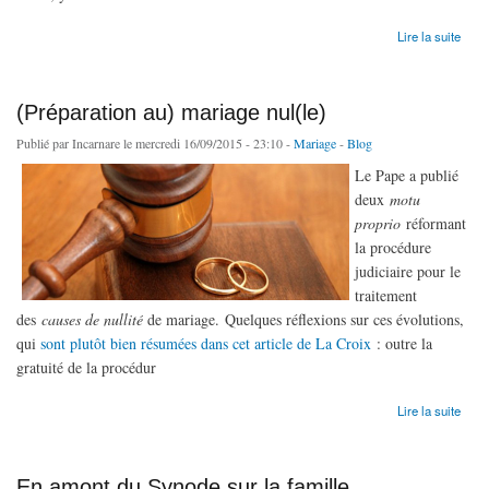
de Le vide vocationnel n'existe pas
Lire la suite
(Préparation au) mariage nul(le)
Publié par
Incarnare
le mercredi 16/09/2015 - 23:10 -
Mariage
-
Blog
Le Pape a publié
deux
motu
proprio
réformant
la procédure
judiciaire pour le
traitement
des
causes de nullité
de mariage. Quelques réflexions sur ces évolutions,
qui
sont plutôt bien résumées dans cet article de La Croix
: outre la
gratuité de la procédur
de (Préparation au) mariage nul(le)
Lire la suite
En amont du Synode sur la famille