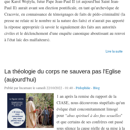
que Karol Wojtyła, futur Pape Jean-Paul II (et aujourd'hui Saint Jean-
Paul II) aurait avant son élection pontificale, en tant qu'archevêque de
Cracovie, eu connaissance de témoignages de faits de pédo-criminalité (la
presse ne relaie ni le nombre ni la nature des faits) et n'aurait pas apporté
la réponse appropriée (à savoir le signalement des faits aux autorités
civiles et le déclenchement d'une enquête canonique aboutissant au renvoi
à l'état laïc des malfaiteurs).
de Car tous ont péché...
Lire la suite
La théologie du corps ne sauvera pas l'Eglise
(aujourd'hui)
Publié par
Incarnare
le samedi 22/10/2022 - 01:40 -
Pédophilie
-
Blog
1 an après la remise du rapport de la
CIASE, nous découvrons stupéfaits qu'un
évêque était concomitamment limogé
pour “
abus spirituel à des fins sexuelles
"
et que certains de ses confrères ont passé
sous silence la cause réelle de sa mise à la