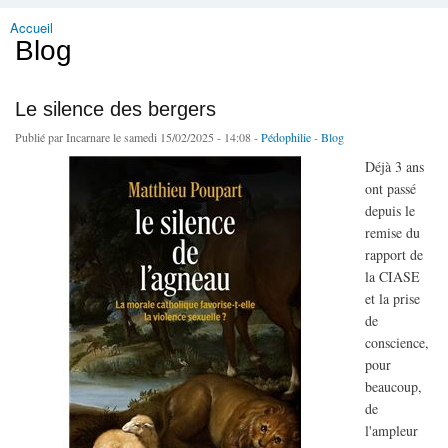
Accueil
Vous êtes ici
Blog
Le silence des bergers
Publié par
Incarnare
le samedi 15/02/2025 - 14:08 -
Pédophilie
-
Blog
Déjà 3 ans
ont passé
depuis le
remise du
rapport de
la CIASE
et la prise
de
conscience,
pour
beaucoup,
de
l'ampleur