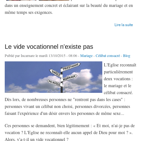
dans un enseignement concret et éclairant sur la beauté du mariage et en
même temps ses exigences.
de [Tract] Cet été, découvrir le sens du corps et de la sexualité
Lire la suite
Le vide vocationnel n'existe pas
Publié par
Incarnare
le mardi 13/10/2015 - 08:06 -
Mariage
-
Célibat consacré
-
Blog
L'Eglise reconnaît
particulièrement
deux vocations :
le mariage et le
célibat consacré.
Dès lors, de nombreuses personnes ne "rentrent pas dans les cases" :
personnes vivant un célibat non choisi, personnes divorcées, personnes
faisant l'expérience d'un désir envers les personnes de même sexe...
Ces personnes se demandent, bien légitimement : « Et moi, n'ai-je pas de
vocation ? L'Eglise ne reconnaît-elle aucun appel de Dieu pour moi ? ».
Alors, y'a-t-il un vide vocationnel ?