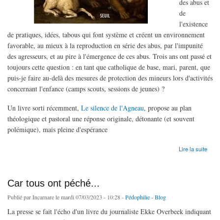
des abus et
de
l'existence
de pratiques, idées, tabous qui font système et créent un environnement
favorable, au mieux à la reproduction en série des abus, par l'impunité
des agresseurs, et au pire à l'émergence de ces abus. Trois ans ont passé et
toujours cette question : en tant que catholique de base, mari, parent, que
puis-je faire au-delà des mesures de protection des mineurs lors d'activités
concernant l'enfance (camps scouts, sessions de jeunes) ?
Un livre sorti récemment,
Le silence de l'Agneau
, propose au plan
théologique et pastoral une réponse originale, détonante (et souvent
polémique), mais pleine d'espérance
de Le silence des bergers
Lire la suite
Car tous ont péché...
Publié par
Incarnare
le mardi 07/03/2023 - 10:28 -
Pédophilie
-
Blog
La presse se fait l'écho d'un livre du journaliste Ekke Overbeek indiquant