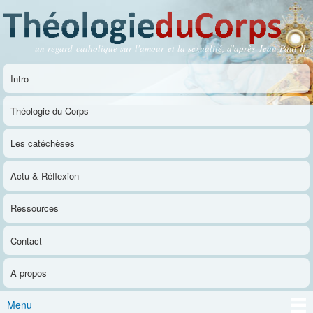
Aller au
contenu
principal
un regard catholique sur l'amour et la sexualité, d'après Jean-Paul II
Théologie du Corps
Intro
Menu principal
Théologie du Corps
Les catéchèses
Actu & Réflexion
Ressources
Contact
A propos
Menu