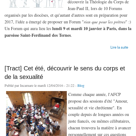
découvrir la Théologie du Corps de
Jean-Paul II, lors de 10 Forums
organisés par les diocèses, et qu'autant d'autres sont en préparation pour
2017, l'idée a émergé de proposer un Forum "
rien que pour les prêtres
" :)
lundi 9 et mardi 10 janvier à Paris, dans la
Un Forum qui aura lieu les
paroisse Saint-Ferdinand des Ternes
.
de Un «Forum Wahou!» pour les prêtres ! (9-10 jan 2017)
Lire la suite
[Tract] Cet été, découvrir le sens du corps et
de la sexualité
Publié par
Incarnare
le mardi 12/04/2016 - 21:22 -
Blog
Comme chaque année, l'AFCP
propose des sessions d'été "Amour,
sexualité et vie chrétienne". En
couple depuis de longues années ou
juste fiancés, ou mêmes célibataires,
chacun trouvera la matière à avancer
personnellement sur ces questions