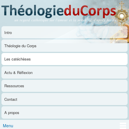
Aller au
contenu
principal
un regard catholique sur l'amour et la sexualité, d'après Jean-Paul II
Théologie du Corps
Intro
Menu principal
Théologie du Corps
Les catéchèses
Actu & Réflexion
Ressources
Contact
A propos
Menu