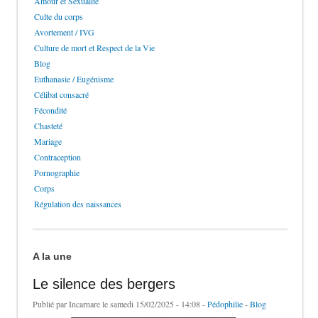
Amour et Sexualité
Culte du corps
Avortement / IVG
Culture de mort et Respect de la Vie
Blog
Euthanasie / Eugénisme
Célibat consacré
Fécondité
Chasteté
Mariage
Contraception
Pornographie
Corps
Régulation des naissances
A la une
Le silence des bergers
Publié par
Incarnare
le samedi 15/02/2025 - 14:08 -
Pédophilie
-
Blog