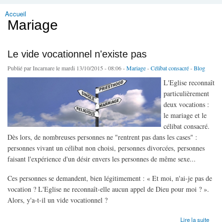
Accueil
Vous êtes ici
Mariage
Le vide vocationnel n'existe pas
Publié par
Incarnare
le mardi 13/10/2015 - 08:06 -
Mariage
-
Célibat consacré
-
Blog
L'Eglise reconnaît
particulièrement
deux vocations :
le mariage et le
célibat consacré.
Dès lors, de nombreuses personnes ne "rentrent pas dans les cases" :
personnes vivant un célibat non choisi, personnes divorcées, personnes
faisant l'expérience d'un désir envers les personnes de même sexe...
Ces personnes se demandent, bien légitimement : « Et moi, n'ai-je pas de
vocation ? L'Eglise ne reconnaît-elle aucun appel de Dieu pour moi ? ».
Alors, y'a-t-il un vide vocationnel ?
de Le vide vocationnel n'existe pas
Lire la suite