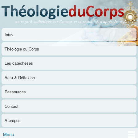
Aller au
contenu
principal
un regard catholique sur l'amour et la sexualité, d'après Jean-Paul II
Théologie du Corps
Intro
Menu principal
Théologie du Corps
Les catéchèses
Actu & Réflexion
Ressources
Contact
A propos
Menu