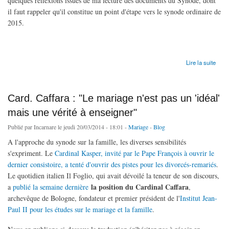
quelques réflexions issues de ma lecture des documents du Synode, dont
il faut rappeler qu'il constitue un point d'étape vers le synode ordinaire de
2015.
de #Synod14 : développer l'art de l'accompagnement
Lire la suite
Card. Caffara : "Le mariage n'est pas un 'idéal'
mais une vérité à enseigner"
Publié par
Incarnare
le jeudi 20/03/2014 - 18:01 -
Mariage
-
Blog
A l'approche du synode sur la famille, les diverses sensibilités
s'expriment. Le
Cardinal Kasper, invité par le Pape François à ouvrir le
dernier consistoire, a tenté d'ouvrir des pistes pour les divorcés-remariés
.
Le quotidien italien Il Foglio, qui avait dévoilé la teneur de son discours,
la position du Cardinal Caffara
a
publié la semaine dernière
,
archevêque de Bologne, fondateur et premier président de l'
Institut Jean-
Paul II pour les études sur le mariage et la famille
.