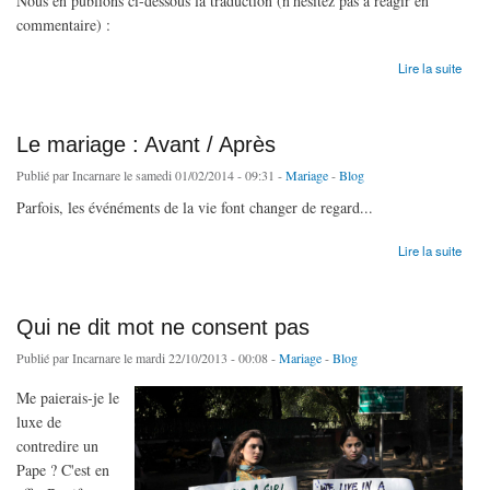
Nous en publions ci-dessous la traduction (n'hésitez pas à réagir en
commentaire) :
de Card. Caffara : "Le mariage n'est pas un 'idéal' mais une vérité à enseigner"
Lire la suite
Le mariage : Avant / Après
Publié par
Incarnare
le samedi 01/02/2014 - 09:31 -
Mariage
-
Blog
Parfois, les événéments de la vie font changer de regard...
de Le mariage : Avant / Après
Lire la suite
Qui ne dit mot ne consent pas
Publié par
Incarnare
le mardi 22/10/2013 - 00:08 -
Mariage
-
Blog
Me paierais-je le
luxe de
contredire un
Pape ? C'est en