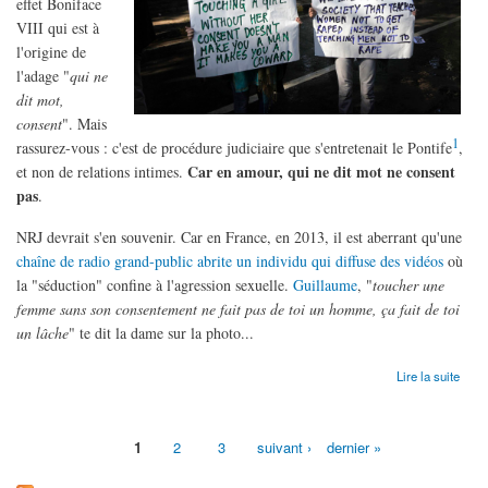
effet Boniface
VIII qui est à
l'origine de
l'adage "
qui ne
dit mot,
consent
". Mais
1
rassurez-vous : c'est de procédure judiciaire que s'entretenait le Pontife
,
Car en amour, qui ne dit mot ne consent
et non de relations intimes.
pas
.
NRJ devrait s'en souvenir. Car en France, en 2013, il est aberrant qu'une
chaîne de radio grand-public abrite un individu qui diffuse des vidéos
où
la "séduction" confine à l'agression sexuelle.
Guillaume
, "
toucher une
femme sans son consentement ne fait pas de toi un homme, ça fait de toi
un lâche
" te dit la dame sur la photo...
de Qui ne dit mot ne consent pas
Lire la suite
1
2
3
suivant ›
dernier »
Pages