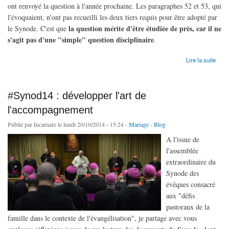
ont renvoyé la question à l'année prochaine. Les paragraphes 52 et 53, qui
l'évoquaient, n'ont pas recueilli les deux tiers requis pour être adopté par
la question mérite d'être étudiée de près, car il ne
le Synode. C'est que
s'agit pas d'une "simple" question disciplinaire
.
de La "vérité" du mariage (et l'accès à la communion des divorcés-remariés)
Lire la suite
#Synod14 : développer l'art de
l'accompagnement
Publié par
Incarnare
le lundi 20/10/2014 - 15:24 -
Mariage
-
Blog
A l'issue de
l'assemblée
extraordinaire du
Synode des
évêques consacré
aux "défis
pastoraux de la
famille dans le contexte de l'évangélisation", je partage avec vous