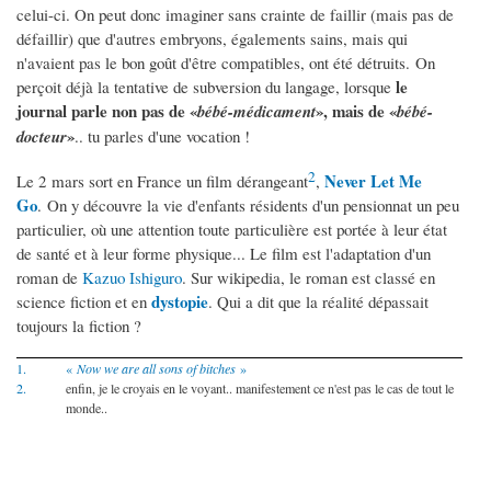
celui-ci. On peut donc imaginer sans crainte de faillir (mais pas de
défaillir) que d'autres embryons, égalements sains, mais qui
n'avaient pas le bon goût d'être compatibles, ont été détruits. On
le
perçoit déjà la tentative de subversion du langage, lorsque
journal parle non pas de «
», mais de «
bébé-médicament
bébé-
»
docteur
.. tu parles d'une vocation !
2
Never Let Me
Le 2 mars sort en France un film dérangeant
,
Go
. On y découvre la vie d'enfants résidents d'un pensionnat un peu
particulier, où une attention toute particulière est portée à leur état
de santé et à leur forme physique... Le film est l'adaptation d'un
roman de
Kazuo Ishiguro
. Sur wikipedia, le roman est classé en
dystopie
science fiction et en
. Qui a dit que la réalité dépassait
toujours la fiction ?
1.
«
Now we are all sons of bitches
»
2.
enfin, je le croyais en le voyant.. manifestement ce n'est pas le cas de tout le
monde..