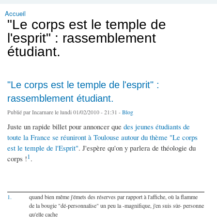
Accueil
Vous êtes ici
"Le corps est le temple de
l'esprit" : rassemblement
étudiant.
"Le corps est le temple de l'esprit" :
rassemblement étudiant.
Publié par
Incarnare
le lundi 01/02/2010 - 21:31 -
Blog
Juste un rapide billet pour annoncer que
des jeunes étudiants de
toute la France se réuniront à Toulouse autour du thème "Le corps
est le temple de l'Esprit"
. J'espère qu'on y parlera de théologie du
1
corps !
.
1.
quand bien même j'émets des réserves par rapport à l'affiche, où la flamme
de la bougie "dé-personnalise" un peu la -magnifique, j'en suis sûr- personne
qu'elle cache