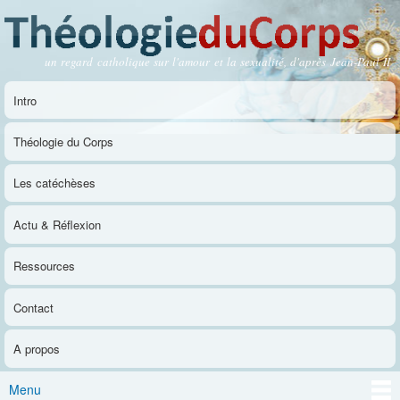
Aller au
contenu
principal
un regard catholique sur l'amour et la sexualité, d'après Jean-Paul II
Théologie du Corps
Intro
Menu principal
Théologie du Corps
Les catéchèses
Actu & Réflexion
Ressources
Contact
A propos
Menu