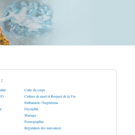
 :
lité
Culte du corps
IVG
Culture de mort et Respect de la Vie
Euthanasie / Eugénisme
ré
Fécondité
Mariage
Pornographie
Régulation des naissances