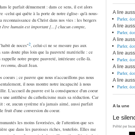
ans le parfait dénuement : dans ce sens, il est alors
A lire auss
 -celui qui quête à la porte de notre église- qu'à nous-
Parler, éco
la reconnaissance du Christ dans nos vies : les bergers
A lire aus
t être humain est important [...] chacun compte,
Parler, éco
A lire aus
2
'habit de noces"
, celui-ci ne se mesure pas aux
Parler, éco
a sans doute plus loin que la pauvreté matérielle : ce
A lire aus
 rappelle notre propre pauvreté, intérieure celle-là.
Parler, éco
s reconnu
, disait Jean.
A lire auss
Parler, éco
os coeurs ; ce pauvre que nous n'accueillons pas nous
A lire aus
damentalement, il nous montre notre incapacité à nous
Parler, éco
lir. L'accueil du pauvre est la conséquence d'un coeur
 pas une antithèse du catholicisme mais sa réduction. Car
ait : or, aucun système n'a jamais aimé, aussi parfait
A la une
s le fruit d'une conversion du coeur.
Le silen
munautés les moins favorisées, de l'attention que ses
Publié par
Inca
ère que dans les paroisses riches, toutefois. Elles me