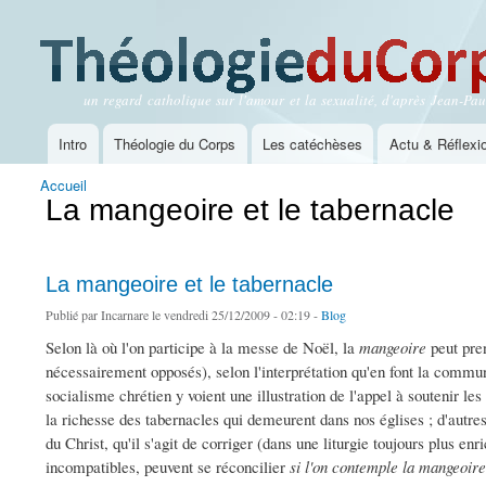
un regard catholique sur l'amour et la sexualité, d'après Jean-Paul
Théologie du Corps
Intro
Théologie du Corps
Les catéchèses
Actu & Réflexi
Menu principal
Accueil
Vous êtes ici
La mangeoire et le tabernacle
La mangeoire et le tabernacle
Publié par
Incarnare
le vendredi 25/12/2009 - 02:19 -
Blog
Selon là où l'on participe à la messe de Noël, la
mangeoire
peut pre
nécessairement opposés), selon l'interprétation qu'en font la commun
socialisme chrétien y voient une illustration de l'appel à soutenir les
la richesse des tabernacles qui demeurent dans nos églises ; d'autres 
du Christ, qu'il s'agit de corriger (dans une liturgie toujours plus enr
incompatibles, peuvent se réconcilier
si l'on contemple la mangeoir