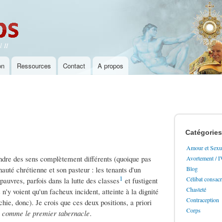
Aller au
contenu
principal
 II
on
Ressources
Contact
A propos
Catégories
Amour et Sexua
ndre des sens complètement différents (quoique pas
Avortement / 
auté chrétienne et son pasteur : les tenants d'un
Blog
1
Célibat consac
 pauvres, parfois dans la lutte des classes
et fustigent
Chasteté
n'y voient qu'un facheux incident, atteinte à la dignité
Contraception
ichie, donc). Je crois que ces deux positions, a priori
Corps
e comme le premier tabernacle
.