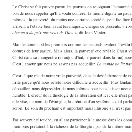
Le Christ se fait pauvre parmi les pauvres en rejoignant l'humanité d
bon de nous rappeler qu'Il a voulu conférer la même dignité au pauvre
mêmes ; la pauvreté -du moins une certaine sobriété- peut faciliter 
arrivent à l'étable bien avant les mages... chargés de présents. «
Tou
chacun a du prix aux yeux de Dieu
», dit Jean Vanier.
Manifestement, si les premiers comme les seconds avaient "revêtu l
dorures de leur parure. Mais alors, la pauvreté que revêt le Christ v
Christ dans sa mangeoire (et aujourd'hui, le pauvre dans la rue) nous
C'est l'amour que nous ne savons pas accueillir.
Le monde ne l'a pa
C'est là que réside notre vraie pauvreté, dans le dessèchement de n
irrite parce qu'il nous revêle notre difficulté à accueillir. Plus fon
dépouiller, nous déposséder de nous-mêmes pour nous laisser accueil
humble. L'erreur de la théologie de la libération est ici : elle n'est
elle vise, au nom de l'évangile, la création d'un système social parf
soit-il. Le soin du prochain est important mais illusoire s'il n'est pa
J'ai souvent été touché, en allant participer à la messe dans les com
membres portaient à la richesse de la liturgie ; pas de la même mani