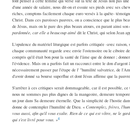
font penser à cette femme qui verse sur la tête de Jésus non pas une 
d'une année de salaire, nous dit-on et essuie ses pieds avec ses ch
riches, comptons facilement chaque euro versés à la quête- témoigne
Christ. Dans ces paroisses pauvres, on a conscience que le plus beau
de Jésus, mais on le pare des plus beaux atours, en parant ainsi so
pardonnée, car elle a beaucoup aimé
dit le Christ, qui selon Jean 
L'opulence du matériel liturgique est parfois critiquée -avec raison, 
chaque communauté regarde avec envie l'ostensoire ou le ciboire de la 
compris qu'il était bon pour la santé de l'âme que de donner ; donner 
l'évidence. Mais on a parfois fait un raccourci entre le don d'argent à
nécessairement passer par l'étape de l' "humilité salvatrice, de l'A
d'avoir donné sa bourse superflue et dont Jésus affirme que la pauvre
S'arrêter à ces critiques serait dommageable, car il est possible, ce
nous ne sommes pas plus dignes de la mangeoire, demeure temporelle
un jour dans Sa demeure éternelle. Que la simplicité de l'hostie dan
donne de contempler l'humilité de Dieu. «
Contemplez, frères, l'hum
vous aussi, afin qu'il vous exalte. Rien de ce qui est vôtre, ne le gard
4
qui s'est livré pour vous.
»