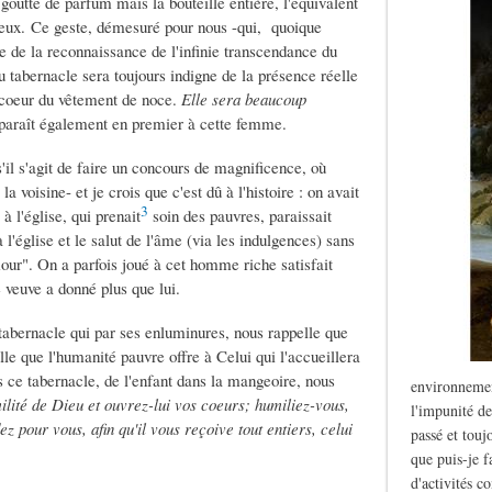
goutte de parfum mais la bouteille entière, l'équivalent
eveux. Ce geste, démesuré pour nous -qui, quoique
 de la reconnaissance de l'infinie transcendance du
 tabernacle sera toujours indigne de la présence réelle
n coeur du vêtement de noce.
Elle sera beaucoup
apparaît également en premier à cette femme.
s'il s'agit de faire un concours de magnificence, où
voisine- et je crois que c'est dû à l'histoire : on avait
3
à l'église, qui prenait
soin des pauvres, paraissait
 l'église et le salut de l'âme (via les indulgences) sans
mour". On a parfois joué à cet homme riche satisfait
 veuve a donné plus que lui.
 tabernacle qui par ses enluminures, nous rappelle que
 que l'humanité pauvre offre à Celui qui l'accueillera
s ce tabernacle, de l'enfant dans la mangeoire, nous
environnemen
ilité de Dieu et ouvrez-lui vos coeurs; humiliez-vous,
l'impunité de
ez pour vous, afin qu'il vous reçoive tout entiers, celui
passé et touj
que puis-je f
d'activités c