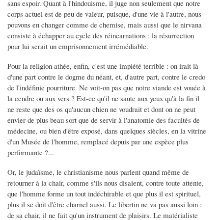
sans espoir. Quant à l'hindouisme, il juge non seulement que notre
corps actuel est de peu de valeur, puisque, d'une vie à l'autre, nous
pouvons en changer comme de chemise, mais aussi que le nirvana
consiste à échapper au cycle des réincarnations : la résurrection
pour lui serait un emprisonnement irrémédiable.
Pour la religion athée, enfin, c'est une impiété terrible : on irait là
d'une part contre le dogme du néant, et, d'autre part, contre le credo
de l'indéfinie pourriture. Ne voit-on pas que notre viande est vouée à
la cendre ou aux vers ? Est-ce qu'il ne saute aux yeux qu'à la fin il
ne reste que des os qu'aucun chien ne voudrait et dont on ne peut
envier de plus beau sort que de servir à l'anatomie des facultés de
médecine, ou bien d'être exposé, dans quelques siècles, en la vitrine
d'un Musée de l'homme, remplacé depuis par une espèce plus
performante ?...
Or, le judaïsme, le christianisme nous parlent quand même de
retourner à la chair, comme s'ils nous disaient, contre toute attente,
que l'homme forme un tout indéchirable et que plus il est spirituel,
plus il se doit d'être charnel aussi. Le libertin ne va pas aussi loin :
de sa chair, il ne fait qu'un instrument de plaisirs. Le matérialiste