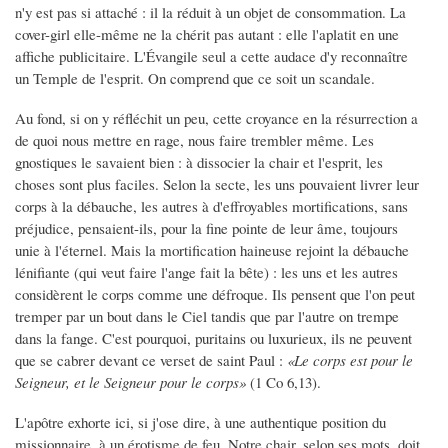
n'y est pas si attaché : il la réduit à un objet de consommation. La
cover-girl elle-même ne la chérit pas autant : elle l'aplatit en une
affiche publicitaire. L'Évangile seul a cette audace d'y reconnaître
un Temple de l'esprit. On comprend que ce soit un scandale.
Au fond, si on y réfléchit un peu, cette croyance en la résurrection a
de quoi nous mettre en rage, nous faire trembler même. Les
gnostiques le savaient bien : à dissocier la chair et l'esprit, les
choses sont plus faciles. Selon la secte, les uns pouvaient livrer leur
corps à la débauche, les autres à d'effroyables mortifications, sans
préjudice, pensaient-ils, pour la fine pointe de leur âme, toujours
unie à l'éternel. Mais la mortification haineuse rejoint la débauche
lénifiante (qui veut faire l'ange fait la bête) : les uns et les autres
considèrent le corps comme une défroque. Ils pensent que l'on peut
tremper par un bout dans le Ciel tandis que par l'autre on trempe
dans la fange. C'est pourquoi, puritains ou luxurieux, ils ne peuvent
que se cabrer devant ce verset de saint Paul :
«Le corps est pour le
Seigneur, et le Seigneur pour le corps»
(1 Co 6,13).
L'apôtre exhorte ici, si j'ose dire, à une authentique position du
missionnaire, à un érotisme de feu. Notre chair, selon ses mots, doit