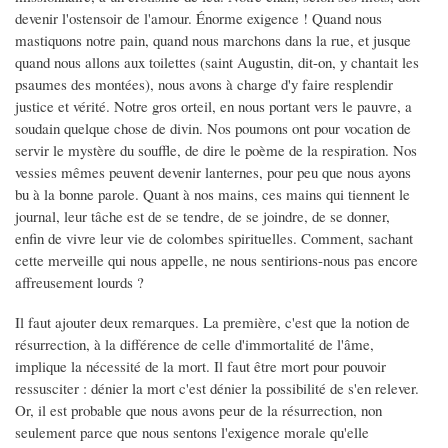
devenir l'ostensoir de l'amour. Énorme exigence ! Quand nous
mastiquons notre pain, quand nous marchons dans la rue, et jusque
quand nous allons aux toilettes (saint Augustin, dit-on, y chantait les
psaumes des montées), nous avons à charge d'y faire resplendir
justice et vérité. Notre gros orteil, en nous portant vers le pauvre, a
soudain quelque chose de divin. Nos poumons ont pour vocation de
servir le mystère du souffle, de dire le poème de la respiration. Nos
vessies mêmes peuvent devenir lanternes, pour peu que nous ayons
bu à la bonne parole. Quant à nos mains, ces mains qui tiennent le
journal, leur tâche est de se tendre, de se joindre, de se donner,
enfin de vivre leur vie de colombes spirituelles. Comment, sachant
cette merveille qui nous appelle, ne nous sentirions-nous pas encore
affreusement lourds ?
Il faut ajouter deux remarques. La première, c'est que la notion de
résurrection, à la différence de celle d'immortalité de l'âme,
implique la nécessité de la mort. Il faut être mort pour pouvoir
ressusciter : dénier la mort c'est dénier la possibilité de s'en relever.
Or, il est probable que nous avons peur de la résurrection, non
seulement parce que nous sentons l'exigence morale qu'elle