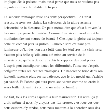
implique dès à présent, mais aussi parce que nous ne voulons pas
regarder en face la fatalité du trépas.
La seconde remarque relie ces deux perspectives : le Christ
ressuscite avec ses plaies. La splendeur de la gloire assume
l'obscurité de la blessure. On peut même dire que c'est à travers la
blessure que passe la lumière. Comment saisir ce paradoxe où la
mutilation devient source de beauté ? C'est que la gloire est toujours
celle du combat pour la justice. L'auréole sera d'autant plus
lumineuse qu'ici-bas l'on aura lutté dans les ténèbres ; la chair sera
d'autant plus belle qu'elle aura été mise au service de la
miséricorde, quitte à devoir en subir le supplice des cent plaies.
L'esprit peut transfigurer toutes les difformités, l'absence d'esprit,
défigurer toutes les beautés plastiques. Un handicapé brisé dans son
fauteuil, rayonne plus, par sa patience, que le top model qui s'exhibe
par vanité. Et l'obèse qui aura porté son ventre comme sa croix le
verra briller devant lui comme un astre de lumière.
De fait, tous les corps aspirent à leur résurrection. En nous, ça y
croit, même si nous n'y croyons pas. La preuve, c'est que dès que
nous cessons d'y tendre, nous nous mettons à la chercher sous des