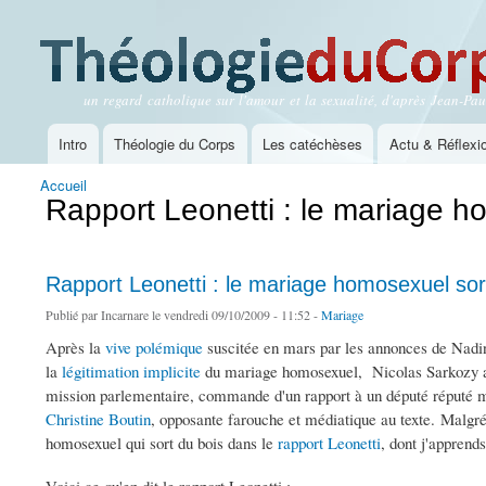
un regard catholique sur l'amour et la sexualité, d'après Jean-Paul
Théologie du Corps
Intro
Théologie du Corps
Les catéchèses
Actu & Réflexi
Menu principal
Accueil
Vous êtes ici
Rapport Leonetti : le mariage h
Rapport Leonetti : le mariage homosexuel sor
Publié par
Incarnare
le vendredi 09/10/2009 - 11:52 -
Mariage
Après la
vive polémique
suscitée en mars par les annonces de Nadin
la
légitimation implicite
du mariage homosexuel, Nicolas Sarkozy avai
mission parlementaire, commande d'un rapport à un député réputé mo
Christine Boutin
, opposante farouche et médiatique au texte. Malgr
homosexuel qui sort du bois dans le
rapport Leonetti
, dont j'apprend