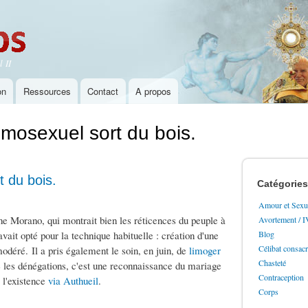
Aller au
contenu
principal
 II
on
Ressources
Contact
A propos
omosexuel sort du bois.
t du bois.
Catégories
Amour et Sexua
e Morano, qui montrait bien les réticences du peuple à
Avortement / 
t opté pour la technique habituelle : création d'une
Blog
Célibat consac
déré. Il a pris également le soin, en juin, de
limoger
Chasteté
é les dénégations, c'est une reconnaissance du mariage
Contraception
s l'existence
via Authueil
.
Corps