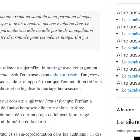
A lire aus
comme créant un statut du beau-parent au bénéfice
Le paradis
r que le texte n’apporte aucune évolution dans ce
A lire aus
articuliers à telle ou telle partie de la population
Le paradis
 être discriminée pour les mêmes motifs. Il n’y a
A lire auss
Le paradis
A lire auss
Le paradis
n refondait aujourd'hui le mariage avec cet argument,
A lire aus
femme
. Soit l'on pense qu'un
enfant a besoin
d'un
père et
Le paradis
rsonnes de sexe opposé (pour que l'enfant ait un référent
A lire auss
 chose et on légalise le mariage homosexuel.
Le paradis
s qui consiste à
affirmer haut et fort
que l'enfant a
t de l'union homosexuelle avec enfant. A force
A la une
plement déposer un projet de loi pour le mariage
it le mérite de la clarté !
Le silen
Publié par
Inca
uel et sa sur-représentation dans les auditions : 11 des