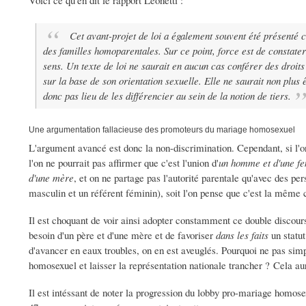
Voici ce qu'en dit le rapport Leonetti :
Cet avant-projet de loi a également souvent été présenté 
des familles homoparentales. Sur ce point, force est de constate
sens. Un texte de loi ne saurait en aucun cas conférer des droits p
sur la base de son orientation sexuelle. Elle ne saurait non plus
donc pas lieu de les différencier au sein de la notion de tiers.
Une argumentation fallacieuse des promoteurs du mariage homosexuel
L'argument avancé est donc la non-discrimination. Cependant, si l'o
l'on ne pourrait pas affirmer que c'est l'union d'
un homme et d'une 
d'une mère
, et on ne partage pas l'autorité parentale qu'avec des pe
masculin et un référent féminin), soit l'on pense que c'est la même
Il est choquant de voir ainsi adopter constamment ce double discour
besoin d'un père et d'une mère et de favoriser
dans les faits
un statu
d'avancer en eaux troubles, on en est aveuglés. Pourquoi ne pas sim
homosexuel et laisser la représentation nationale trancher ? Cela aura
Il est intéssant de noter la progression du lobby pro-mariage homosex