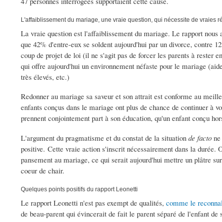
47 personnes interrogées supportaient cette cause.
L'affaiblissement du mariage, une vraie question, qui nécessite de vraies 
La vraie question est l'affaiblissement du mariage. Le rapport nous a
que 42% d'entre-eux se soldent aujourd'hui par un divorce, contre 1
coup de projet de loi (il ne s'agit pas de forcer les parents à rester
qui offre aujourd'hui un environnement néfaste pour le mariage (aide 
très élevés, etc.)
Redonner au mariage sa saveur et son attrait est conforme au meilleu
enfants conçus dans le mariage ont plus de chance de continuer à vo
prennent conjointement part à son éducation, qu'un enfant conçu ho
L'argument du pragmatisme et du constat de la situation
de facto
ne 
positive. Cette vraie action s'inscrit nécessairement dans la durée
pansement au mariage, ce qui serait aujourd'hui mettre un plâtre s
coeur de chair.
Quelques points positifs du rapport Leonetti
Le rapport Leonetti n'est pas exempt de qualités,
comme le reconnaît
de beau-parent qui évincerait de fait le parent séparé de l'enfant de 