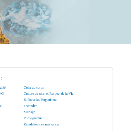
 :
lité
Culte du corps
IVG
Culture de mort et Respect de la Vie
Euthanasie / Eugénisme
ré
Fécondité
Mariage
Pornographie
Régulation des naissances