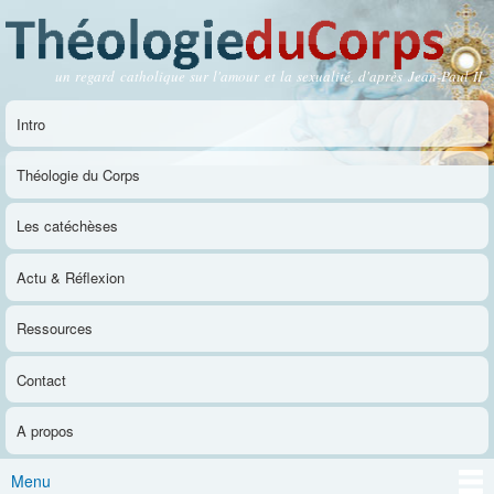
Aller au
contenu
principal
un regard catholique sur l'amour et la sexualité, d'après Jean-Paul II
Théologie du Corps
Intro
Menu principal
Théologie du Corps
Les catéchèses
Actu & Réflexion
Ressources
Contact
A propos
Menu