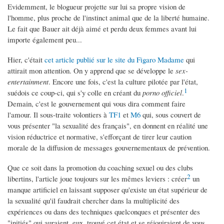
Evidemment, le blogueur projette sur lui sa propre vision de
l'homme, plus proche de l'instinct animal que de la liberté humaine.
Le fait que Bauer ait déjà aimé et perdu deux femmes avant lui
importe également peu...
Hier, c'était
cet article publié sur le site du Figaro Madame
qui
attirait mon attention. On y apprend que se développe le
sex-
entertainment
. Encore une fois, c'est la culture pilotée par l'état,
1
suédois ce coup-ci, qui s'y colle en créant du
porno officiel
.
Demain, c'est le gouvernement qui vous dira comment faire
l'amour. Il sous-traite volontiers à
TF1
et
M6
qui, sous couvert de
vous présenter "la sexualité des français", en donnent en réalité une
vision réductrice et normative, s'efforçant de tirer leur caution
morale de la diffusion de messages gouvernementaux de prévention.
Que ce soit dans la promotion du coaching sexuel ou des clubs
2
libertins, l'article joue toujours sur les mêmes leviers : créer
un
manque artificiel en laissant supposer qu'existe un état supérieur de
la sexualité qu'il faudrait chercher dans la multiplicité des
expériences ou dans des techniques quelconques et présenter des
"initiés" qui auraient, eux, trouvé cet état et se réjouiraient de vous