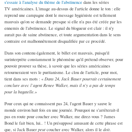
s'essaie à l'analyse du thème de l'abstinence
dans les séries
TV américaines. L'image au-dessus de l'article donne le ton : elle
reprend une campagne dont le message hygiéniste est tellement
mauvais qu'on se demande presque si elle n'a pas été créée par les
ennemis de l'abstinence. Le signal du blogueur est clair : il n'y
aurait pas de saine abstinence, et toute argumentation dans le sens
contraire est malhonnêtement disqualifiée par ce procédé.
Dans son contenu également, le billet est mauvais, puisqu'il
surinterprète constamment le phéomène qu'il prétend observer, pour
pouvoir prouver sa thèse, à savoir que les séries américaines
retourneraient vers le puritanisme. Le clou de l'article, pour moi,
tient dans ses mots : «
Dans 24, Jack Bauer pourrait certainement
conclure avec l’agent Renee Walker, mais il n’y a pas de temps
pour la bagatelle.
»
Pour ceux qui ne connaissent pas 24, l'agent Bauer y sauve le
monde environ huit fois en une journée. Pourquoi ne s'arrêterait-il
pas en route pour coucher avec Walker, me direz-vous ? James
Bond le fait bien, lui.. ! Un présupposé amusant de cette phrase est
que, si Jack Bauer
peut
coucher avec Walker, alors il le
doit
.