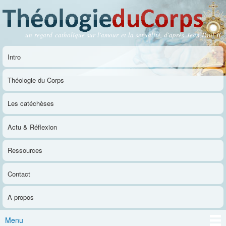
Aller au
contenu
principal
un regard catholique sur l'amour et la sexualité, d'après Jean-Paul II
Théologie du Corps
Intro
Menu principal
Théologie du Corps
Les catéchèses
Actu & Réflexion
Ressources
Contact
A propos
Menu