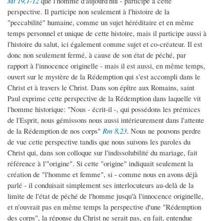
Mt 19,1-12
que l'homme d'aujourd'hui - participe à cette
perspective. Il participe non seulement à l'histoire de la
"peccabilité" humaine, comme un sujet héréditaire et en même
temps personnel et unique de cette histoire, mais il participe aussi à
l'histoire du salut, ici également comme sujet et co-créateur. Il est
donc non seulement fermé, à cause de son état de péché, par
rapport à l'innocence originelle - mais il est aussi, en même temps,
ouvert sur le mystère de la Rédemption qui s'est accompli dans le
Christ et à travers le Christ. Dans son épître aux Romains, saint
Paul exprime cette perspective de la Rédemption dans laquelle vit
l'homme historique: "Nous - écrit-il -, qui possédons les prémices
de l'Esprit, nous gémissons nous aussi intérieurement dans l'attente
de la Rédemption de nos corps"
Rm 8,23
. Nous ne pouvons perdre
de vue cette perspective tandis que nous suivons les paroles du
Christ qui, dans son colloque sur l'indissolubilité du mariage, fait
référence à l'"origine". Si cette "origine" indiquait seulement la
création de "l'homme et femme", si - comme nous en avons déjà
parlé - il conduisait simplement ses interlocuteurs au-delà de la
limite de l'état de péché de l'homme jusqu'à l'innocence originelle,
et n'ouvrait pas en même temps la perspective d'une "Rédemption
des corps", la réponse du Christ ne serait pas, en fait, entendue