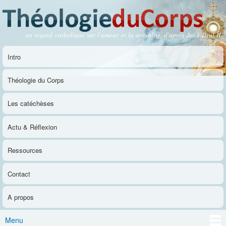
Aller au
contenu
principal
un regard catholique sur l'amour et la sexualité, d'après Jean-Paul II
Théologie du Corps
Intro
Menu principal
Théologie du Corps
Les catéchèses
Actu & Réflexion
Ressources
Contact
A propos
Menu