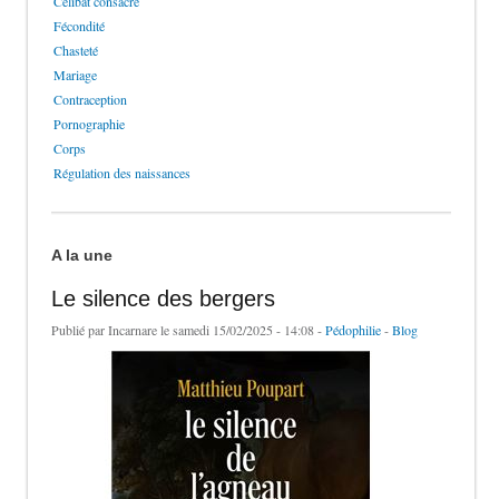
Célibat consacré
Fécondité
Chasteté
Mariage
Contraception
Pornographie
Corps
Régulation des naissances
A la une
Le silence des bergers
Publié par
Incarnare
le samedi 15/02/2025 - 14:08 -
Pédophilie
-
Blog