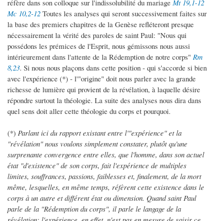
réfère dans son colloque sur l'indissolubilité du mariage
Mt 19,1-12
Mc 10,2-12
Toutes les analyses qui seront successivement faites sur
la base des premiers chapitres de la Genèse refléteront presque
nécessairement la vérité des paroles de saint Paul: "Nous qui
possédons les prémices de l'Esprit, nous gémissons nous aussi
intérieurement dans l'attente de la Rédemption de notre corps"
Rm
8,23
. Si nous nous plaçons dans cette position - qui s'accorde si bien
avec l'expérience (*) - l'"origine" doit nous parler avec la grande
richesse de lumière qui provient de la révélation, à laquelle désire
répondre surtout la théologie. La suite des analyses nous dira dans
quel sens doit aller cette théologie du corps et pourquoi.
(*)
Parlant ici du rapport existant entre l'"expérience" et la
"révélation" nous voulons simplement constater, plutôt qu'une
surprenante convergence entre elles, que l'homme, dans son actuel
état "d'existence" de son corps, fait l'expérience de multiples
limites, souffrances, passions, faiblesses et, finalement, de la mort
même, lesquelles, en même temps, réfèrent cette existence dans le
corps à un autre et différent état ou dimension. Quand saint Paul
parle de la "Rédemption du corps", il parle le langage de la
révélation; l'expérience, en effet, n'est pas en mesure de saisir ce