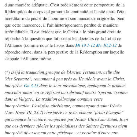
d'une manière adéquate. C'est précisément cette perspective de la
Rédemption du corps qui garantit la continuité et l'unité entre l'état
héréditaire du péché de l'homme et son innocence originelle, bien
que cette innocence, il l'ait historiquement, perdue de manière
irrémédiable. Il est évident que le Christ a le plus grand droit de
répondre à la question que lui posent les docteurs de la Loi et de
l'Alliance (comme nous le lisons dans
Mt 19,1-12
Mc 10,2-12
de
répondre, donc, dans la perspective de la Rédemption sur laquelle
s'appuie l'Alliance même.
(*)
Déjà la traduction grecque de l'Ancien Testament, celle dite
"des Septante", remontant à peu près au IIe siècle avant le Christ,
interprète
Gn 3,15
dans le sens messianique, appliquant le pronom
masculin 'autos' en se référant au substantif neutre 'sperma' (semen
dans la Vulgate). La tradition hébraïque continue cette
interprétation. L'exégèse chrétienne, commençant à saint Irénée
(Adv. Haer. III. 23.7) considère ce texte comme "proto-évangile"
qui annonce la victoire remportée par Jésus- Christ sur Satan. Bien
que ces derniers siècles les spécialistes des Saintes Ecritures aient
interprété diversement cette péricope - et certains d'entre eux