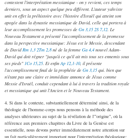
contestent l'interprétation messianique - on y revient, ces temps
derniers, sous un aspect quelque peu différent. L'auteur yahviste
unit en effet la préhistoire avec l'histoire d'Israël qui atteint son
apogée dans la dynastie messianique de David, celle qui portera à
leur accomplissement les promesses de
Gn 3,15
2S 7,12
. Le
Nouveau Testament a présenté l'accomplissement de la promesse
dans la perspective messianique: Jésus est le Messie, descendant
de David
Rm 1,3
2Tm 2,8
né de la femme
Ga 4,4
nouvel Adam-
David qui doit régner "jusqu'à ce qu'il ait mis tous ses ennemis sous
ses pieds"
1Co 15,25
. Et enfin
Ap 12,1-10
, il présente
l'accomplissement final de la prophétie de
Gn 3,15
qui. bien que
n'étant pas une claire et immédiate annonce de Jésus comme
Messie d'Israël, conduit cependant à lui à travers la tradition royale
et messianique qui unit l'Ancien et le Nouveau Testament.
4. Si dans le contexte, substantiellement déterminé ainsi, de la
théologie de l'homme-corps nous pensons à la méthode des
analyses ultérieures au sujet de la révélation de l'"origine", où la
référence aux premiers chapitres du Livre de la Genèse est
essentielle, nous devons porter immédiatement notre attention sur
un fait particulièrement important pour l'interprétation théologique: