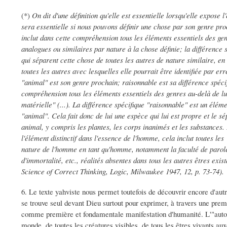
(*)
On dit d'une définition qu'elle est essentielle lorsqu'elle expose 
sera essentielle si nous pouvons définir une chose par son genre pro
inclut dans cette compréhension tous les éléments essentiels des genr
analogues ou similaires par nature à la chose définie; la différence sp
qui séparent cette chose de toutes les autres de nature similaire, en
toutes les autres avec lesquelles elle pourrait être identifiée par 
"animal" est son genre prochain; raisonnable est sa différence spéci
compréhension tous les éléments essentiels des genres au-delà de lui
matérielle" (...). La différence spécifique "raisonnable" est un élém
"animal". Cela fait donc de lui une espèce qui lui est propre et le sé
animal, y compris les plantes, les corps inanimés et les substances. 
l'élément distinctif dans l'essence de l'homme, cela inclut toutes les
nature de l'homme en tant qu'homme, notamment la faculté de parole
d'immortalité, etc., réalités absentes dans tous les autres êtres ex
Science of Correct Thinking, Logic, Milwaukee 1947, 12, p. 73-74).
6. Le texte yahviste nous permet toutefois de découvrir encore d'a
se trouve seul devant Dieu surtout pour exprimer, à travers une prem
comme première et fondamentale manifestation d'humanité. L'"auto-
monde, de toutes les créatures visibles, de tous les êtres vivants a