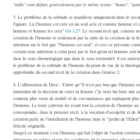
"mâle" sont définis généralement par le même terme: "homo", "uo
3. Le problème de la solitude se manifeste uniquement dans le secon
l'ignore. Là l'homme est créé en un seul acte et comme homme et
homme et femme les créa"
Gn 1,27
. Le second récit qui, comme no
création de l'homme et seulement par la suite de la création de la f
attention sur le fait que "l'homme est seul", et ceci se présente c
certain sens antérieur à celui posé par le fait qu'un tel homme so
dans le sens chronologique que dans le sens existentiel: il est antér
le problème de la solitude de l'homme du point de vue de la théologi
approfondie du second récit de la création dans Genèse 2.
4. L'affirmation de Dieu - Yahvé qu'"il n'est pas bon que l'homme so
immédiat de la décision de créer la femme ("je veux lui faire une ai
contexte plus vaste de motifs et de circonstances qui expliquent plus
l'homme. Le texte yahviste lie avant tout la création de l'homme au 
correspondre, dans le premier récit, à la vocation d'assujettir et de 
création parle de l'installation de l'homme dans le "jardin de l'Eden"
félicité originelle.
Jusqu'à ce moment c'est l'homme qui fait l'objet de l'action créatric
détermine en même temps les conditions de la première alliance av