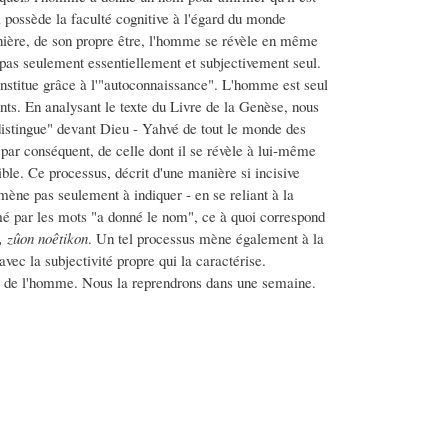
 possède la faculté cognitive à l'égard du monde
manière, de son propre être, l'homme se révèle en même
t pas seulement essentiellement et subjectivement seul.
onstitue grâce à l'"autoconnaissance". L'homme est seul
ants. En analysant le texte du Livre de la Genèse, nous
stingue" devant Dieu - Yahvé de tout le monde des
 par conséquent, de celle dont il se révèle à lui-même
e. Ce processus, décrit d'une manière si incisive
 mène pas seulement à indiquer - en se reliant à la
é par les mots "a donné le nom", ce à quoi correspond
, zûon noêtikon
. Un tel processus mène également à la
c la subjectivité propre qui la caractérise.
elle de l'homme. Nous la reprendrons dans une semaine.