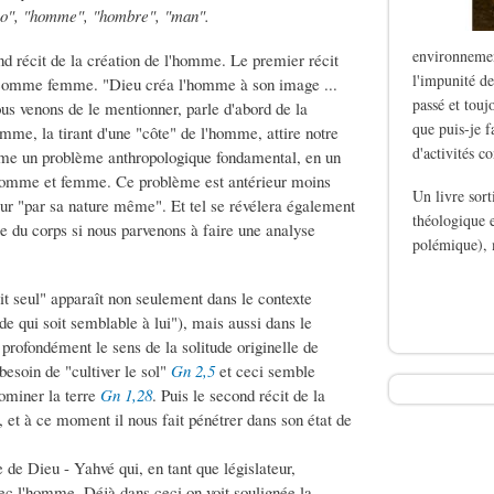
mo", "homme", "hombre", "man".
environnemen
d récit de la création de l'homme. Le premier récit
l'impunité de
 comme femme. "Dieu créa l'homme à son image ...
passé et touj
us venons de le mentionner, parle d'abord de la
que puis-je f
emme, la tirant d'une "côte" de l'homme, attire notre
d'activités c
omme un problème anthropologique fondamental, en un
it homme et femme. Ce problème est antérieur moins
Un livre sor
ieur "par sa nature même". Et tel se révélera également
théologique e
e du corps si nous parvenons à faire une analyse
polémique), 
de Le silence des b
it seul" apparaît non seulement dans le contexte
de qui soit semblable à lui"), mais aussi dans le
 profondément le sens de la solitude originelle de
besoin de "cultiver le sol"
Gn 2,5
et ceci semble
dominer la terre
Gn 1,28
. Puis le second récit de la
, et à ce moment il nous fait pénétrer dans son état de
e de Dieu - Yahvé qui, en tant que législateur,
ec l'homme. Déjà dans ceci on voit soulignée la