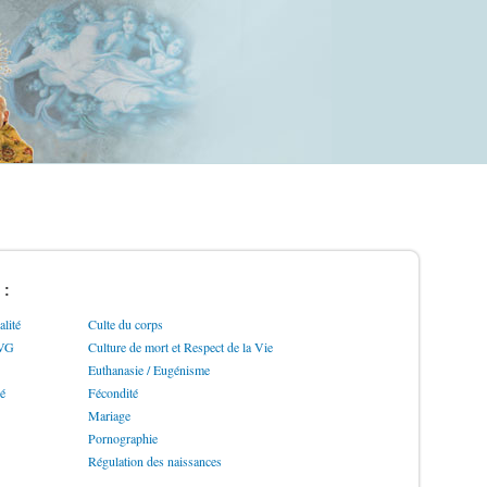
 :
lité
Culte du corps
IVG
Culture de mort et Respect de la Vie
Euthanasie / Eugénisme
ré
Fécondité
Mariage
Pornographie
Régulation des naissances