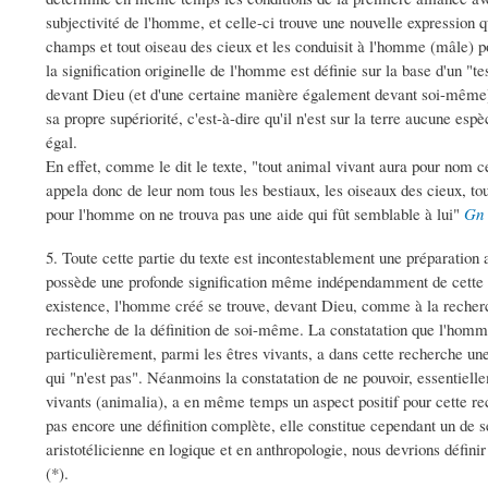
subjectivité de l'homme, et celle-ci trouve une nouvelle expression 
champs et tout oiseau des cieux et les conduisit à l'homme (mâle) p
la signification originelle de l'homme est définie sur la base d'un "
devant Dieu (et d'une certaine manière également devant soi-même)
sa propre supériorité, c'est-à-dire qu'il n'est sur la terre aucune es
égal.
En effet, comme le dit le texte, "tout animal vivant aura pour nom 
appela donc de leur nom tous les bestiaux, les oiseaux des cieux, to
pour l'homme on ne trouva pas une aide qui fût semblable à lui"
Gn 
5. Toute cette partie du texte est incontestablement une préparation 
possède une profonde signification même indépendamment de cette 
existence, l'homme créé se trouve, devant Dieu, comme à la recherche
recherche de la définition de soi-même. La constatation que l'homme
particulièrement, parmi les êtres vivants, a dans cette recherche une
qui "n'est pas". Néanmoins la constatation de ne pouvoir, essentielle
vivants (animalia), a en même temps un aspect positif pour cette re
pas encore une définition complète, elle constitue cependant un de s
aristotélicienne en logique et en anthropologie, nous devrions déf
(*).