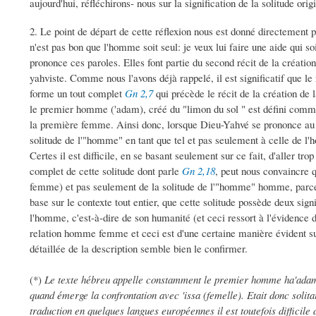
aujourd'hui, réfléchirons- nous sur la signification de la solitude ori
2. Le point de départ de cette réflexion nous est donné directement p
n'est pas bon que l'homme soit seul: je veux lui faire une aide qui s
prononce ces paroles. Elles font partie du second récit de la créatio
yahviste. Comme nous l'avons déjà rappelé, il est significatif que le
forme un tout complet
Gn 2,7
qui précède le récit de la création d
le premier homme ('adam), créé du "limon du sol " est défini comm
la première femme. Ainsi donc, lorsque Dieu-Yahvé se prononce au suje
solitude de l'"homme" en tant que tel et pas seulement à celle de 
Certes il est difficile, en se basant seulement sur ce fait, d'aller tr
complet de cette solitude dont parle
Gn 2,18
, peut nous convaincre q
femme) et pas seulement de la solitude de l'"homme" homme, parce 
base sur le contexte tout entier, que cette solitude possède deux sig
l'homme, c'est-à-dire de son humanité (et ceci ressort à l'évidence d
relation homme femme et ceci est d'une certaine manière évident su
détaillée de la description semble bien le confirmer.
(*)
Le texte hébreu appelle constamment le premier homme ha'adam t
quand émerge la confrontation avec 'issa (femelle). Etait donc solit
traduction en quelques langues européennes il est toutefois difficil