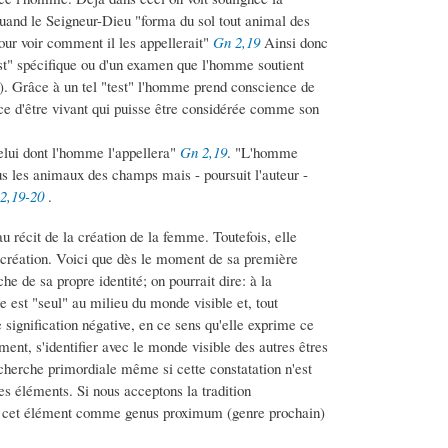
quand le Seigneur-Dieu "forma du sol tout animal des
our voir comment il les appellerait"
Gn 2,19
Ainsi donc
test" spécifique ou d'un examen que l'homme soutient
. Grâce à un tel "test" l'homme prend conscience de
pèce d'être vivant qui puisse être considérée comme son
celui dont l'homme l'appellera"
Gn 2,19
. "L'homme
us les animaux des champs mais - poursuit l'auteur -
2,19-20
.
au récit de la création de la femme. Toutefois, elle
création. Voici que dès le moment de sa première
 de sa propre identité; on pourrait dire: à la
 est "seul" au milieu du monde visible et, tout
 signification négative, en ce sens qu'elle exprime ce
ment, s'identifier avec le monde visible des autres êtres
cherche primordiale même si cette constatation n'est
es éléments. Si nous acceptons la tradition
inir cet élément comme genus proximum (genre prochain)