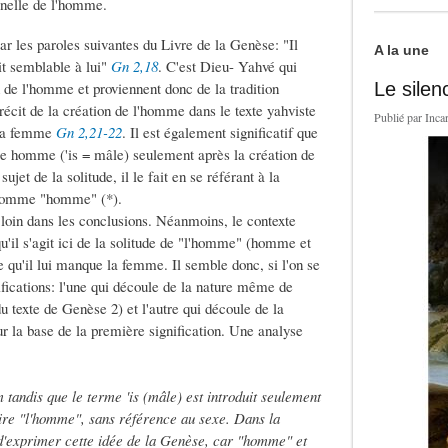
ginelle de l'homme.
ar les paroles suivantes du Livre de la Genèse: "Il
A la une
oit semblable à lui"
Gn 2,18
. C'est Dieu- Yahvé qui
n de l'homme et proviennent donc de la tradition
Le silen
 récit de la création de l'homme dans le texte yahviste
Publié par
Inca
e la femme
Gn 2,21-22
. Il est également significatif que
e homme ('is = mâle) seulement après la création de
t de la solitude, il le fait en se référant à la
l'homme "homme" (*).
op loin dans les conclusions. Néanmoins, le contexte
u'il s'agit ici de la solitude de "l'homme" (homme et
qu'il lui manque la femme. Il semble donc, si l'on se
nifications: l'une qui découle de la nature même de
u texte de Genèse 2) et l'autre qui découle de la
r la base de la première signification. Une analyse
andis que le terme 'is (mâle) est introduit seulement
aire "l'homme", sans référence au sexe. Dans la
e d'exprimer cette idée de la Genèse, car "homme" et