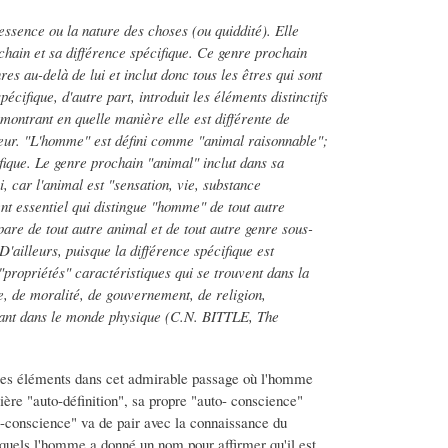
l'essence ou la nature des choses (ou quiddité). Elle
chain et sa différence spécifique. Ce genre prochain
es au-delà de lui et inclut donc tous les êtres qui sont
écifique, d'autre part, introduit les éléments distinctifs
 montrant en quelle manière elle est différente de
erreur. "L'homme" est défini comme "animal raisonnable";
fique. Le genre prochain "animal" inclut dans sa
, car l'animal est "sensation, vie, substance
ent essentiel qui distingue "homme" de tout autre
pare de tout autre animal et de tout autre genre sous-
D'ailleurs, puisque la différence spécifique est
 "propriétés" caractéristiques qui se trouvent dans la
, de moralité, de gouvernement, de religion,
istant dans le monde physique (C.N. BITTLE, The
utres éléments dans cet admirable passage où l'homme
ière "auto-définition", sa propre "auto- conscience"
conscience" va de pair avec la connaissance du
uxquels l'homme a donné un nom pour affirmer qu'il est