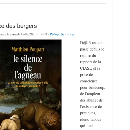
ce des bergers
rnare
le samedi 15/02/2025 - 14:08 -
Pédophilie
-
Blog
Déjà 3 ans ont
passé depuis le
remise du
rapport de la
CIASE et la
prise de
conscience,
pour beaucoup,
de l'ampleur
des abus et de
l'existence de
pratiques,
idées, tabous
qui font