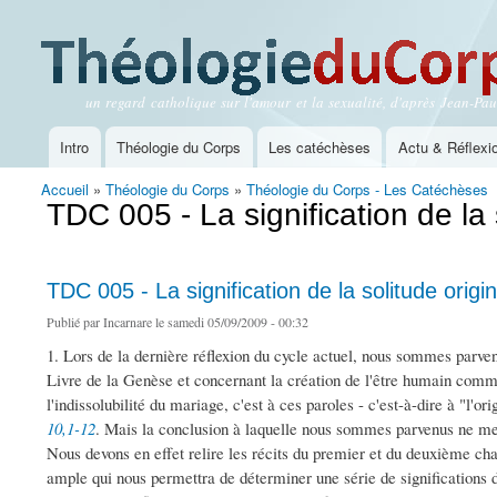
un regard catholique sur l'amour et la sexualité, d'après Jean-Paul
Théologie du Corps
Intro
Théologie du Corps
Les catéchèses
Actu & Réflexi
Menu principal
Accueil
»
Théologie du Corps
»
Théologie du Corps - Les Catéchèses
Vous êtes ici
TDC 005 - La signification de la
TDC 005 - La signification de la solitude orig
Publié par
Incarnare
le samedi 05/09/2009 - 00:32
1. Lors de la dernière réflexion du cycle actuel, nous sommes parven
Livre de la Genèse et concernant la création de l'être humain c
l'indissolubilité du mariage, c'est à ces paroles - c'est-à-dire à "l'or
10,1-12
. Mais la conclusion à laquelle nous sommes parvenus ne met 
Nous devons en effet relire les récits du premier et du deuxième ch
ample qui nous permettra de déterminer une série de significations d