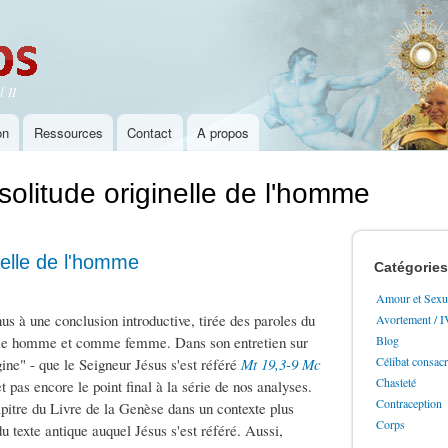
Aller au
contenu
principal
 II
on
Ressources
Contact
A propos
 solitude originelle de l'homme
inelle de l'homme
Catégories
Amour et Sexua
us à une conclusion introductive, tirée des paroles du
Avortement / 
omme homme et comme femme. Dans son entretien sur
Blog
Célibat consac
igine" - que le Seigneur Jésus s'est référé
Mt 19,3-9
Mc
Chasteté
pas encore le point final à la série de nos analyses.
Contraception
apitre du Livre de la Genèse dans un contexte plus
Corps
u texte antique auquel Jésus s'est référé. Aussi,