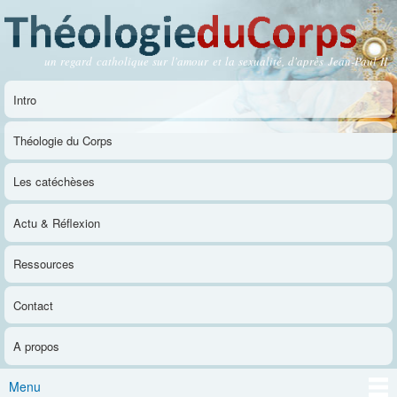
Aller au
contenu
principal
un regard catholique sur l'amour et la sexualité, d'après Jean-Paul II
Théologie du Corps
Intro
Menu principal
Théologie du Corps
Les catéchèses
Actu & Réflexion
Ressources
Contact
A propos
Menu