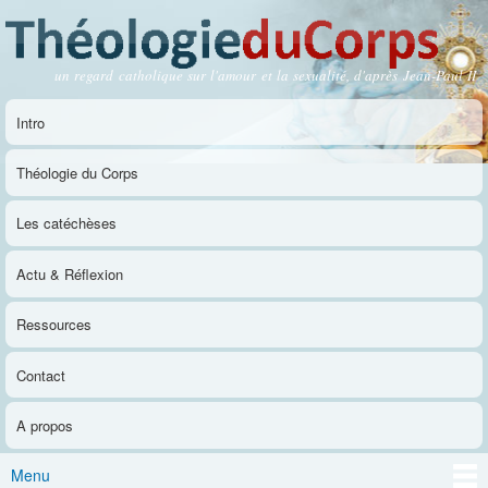
Aller au
contenu
principal
un regard catholique sur l'amour et la sexualité, d'après Jean-Paul II
Théologie du Corps
Intro
Menu principal
Théologie du Corps
Les catéchèses
Actu & Réflexion
Ressources
Contact
A propos
Menu