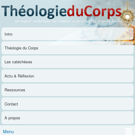
Aller au
contenu
principal
un regard catholique sur l'amour et la sexualité, d'après Jean-Paul II
Théologie du Corps
Intro
Menu principal
Théologie du Corps
Les catéchèses
Actu & Réflexion
Ressources
Contact
A propos
Menu