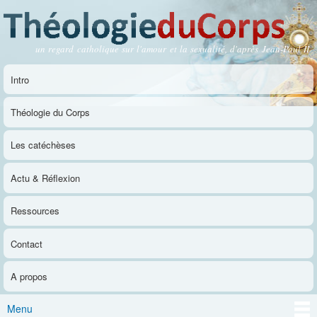
Aller au
contenu
principal
un regard catholique sur l'amour et la sexualité, d'après Jean-Paul II
Théologie du Corps
Intro
Menu principal
Théologie du Corps
Les catéchèses
Actu & Réflexion
Ressources
Contact
A propos
Menu