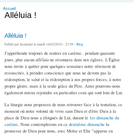
Accueil
Vous êtes ici
Alléluia !
Alléluia !
Publié par
Incarnare
le mardi 16/02/2010 - 23:59 -
Blog
J'appréhende toujours de rentrer en carême.. pendant quarante
jours, plus aucun
alléluia
ne résonnera dans nos églises. L'Église
nous invite à quitter pour quelques semaines notre vêtement de
ressuscités, à prendre conscience que nous ne devons pas la
rédemption, le salut et la rédemption à nos propres forces, à notre
propre gloire, mais à la seule grâce du Père. Ainsi pourrons-nous
également mieux rejoindre en particulier ceux qui sont loin de Lui.
La liturgie nous proposera de nous retrouver face à la tentation, ce
moment où notre volonté de vivre sans Dieu et d'être Dieu à la
place de Dieu nous a éloignés de Lui, durant le
1er dimanche du
carême
. Nous contemplerons en ce
deuxième dimanche
la
promesse de Dieu pour nous, avec Moïse et Elie "apparus en