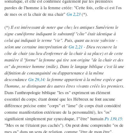
somatique, et elle est confirmée également par les premières
paroles de l'homme à la femme créée: "Cette fois, celle-ci est l'os
de mes os et la chair de ma chair"
Gn 2,23
(*).
(*)
Il est intéressant de noter que chez les antiques Sumériens le
signe cunéiforme indiquant le substantif "côte" était identique à
celui qui indiquait le terme "vie". Puis, quant au texte yahviste -
selon une certaine interprétation de
Gn 2,21
- Dieu recouvre la
côte de chair (au lieu d'enfermer de la chair à sa place) et de cette
manière il "forme" la femme qui tire son origine "de la chair et des
os" du premier homme (mâle). Dans le langage biblique c'est là une
définition de consanguinité ou d'appartenance à la même
descendance
Gn 29,14
: la femme appartient à la même espèce que
l'homme, se distinguant des autres êtres vivants créés les premiers.
Dans l'anthropologie biblique "les os" expriment un élément
essentiel du corps; étant donné que les Hébreux ne font aucune
différence précise entre "corps" et "âme" (le corps était considéré
comme manifestation extérieure de la personnalité), les "os"
signifiaient simplement par synecdoque, l'"être" humain
Ps 139,15
:
"Mes os ne t'étaient pas cachés"). On peut donc comprendre "os de
mes os" dans un sens de relation, comme "être de mon être".