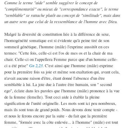
Comme le terme "aide" semble suggérer le concept de
"complémentarité" ou mieux de "correspondance exacte", le terme
"semblable" se rattache plutôt au concept de "similitude", mais dans
un autre sens que celui de la ressemblance de l'homme avec Dieu.
Malgré la diversité de constitution liée à la différence de sexe,
l'homogénéité somatique est si évidente qu'à peine tiré de son
sommeil génétique, l'homme (mâle) l'exprime aussitôt en ces
termes: "Cette fois, celle-ci est l'os de mes os et la chair de ma
chair. Celle-ci on l'appellera Femme parce que d'un homme celle-
ci a été prise"
Gn 2,23
. C'est ainsi que l'homme (mâle) exprime
pour la première fois sa joie et même son exaltation qui, avant cela,
n'avait aucune raison d'être, étant donné l'absence d'un être
semblable à lui. La joie due à l'autre être humain, son " second
ego", éclate dans les paroles que l'homme (mâle) prononce à la vue
de la femme (femelle). Tout ceci aide à établir la pleine
signification de l'unité originelle. Les mots sont ici peu nombreux,
mais ils sont tous de grand poids. Nous devons donc tenir compte -
et nous le ferons encore par la suite - du fait que la première
femme, "formée avec la côte enlevée... à l'homme" (mâle) est tout