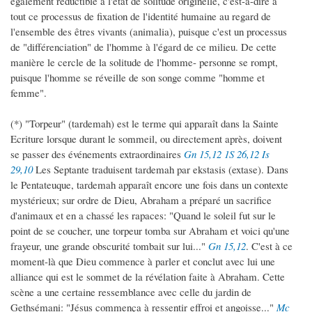
également réductible à l'état de solitude originelle, c'est-à-dire à
tout ce processus de fixation de l'identité humaine au regard de
l'ensemble des êtres vivants (animalia), puisque c'est un processus
de "différenciation" de l'homme à l'égard de ce milieu. De cette
manière le cercle de la solitude de l'homme- personne se rompt,
puisque l'homme se réveille de son songe comme "homme et
femme".
(*) "Torpeur" (tardemah) est le terme qui apparaît dans la Sainte
Ecriture lorsque durant le sommeil, ou directement après, doivent
se passer des événements extraordinaires
Gn 15,12
1S 26,12
Is
29,10
Les Septante traduisent tardemah par ekstasis (extase). Dans
le Pentateuque, tardemah apparaît encore une fois dans un contexte
mystérieux; sur ordre de Dieu, Abraham a préparé un sacrifice
d'animaux et en a chassé les rapaces: "Quand le soleil fut sur le
point de se coucher, une torpeur tomba sur Abraham et voici qu'une
frayeur, une grande obscurité tombait sur lui..."
Gn 15,12
. C'est à ce
moment-là que Dieu commence à parler et conclut avec lui une
alliance qui est le sommet de la révélation faite à Abraham. Cette
scène a une certaine ressemblance avec celle du jardin de
Gethsémani: "Jésus commença à ressentir effroi et angoisse..."
Mc