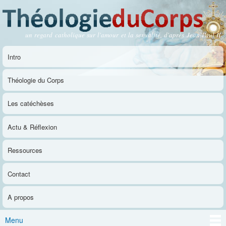
Aller au
contenu
principal
un regard catholique sur l'amour et la sexualité, d'après Jean-Paul II
Théologie du Corps
Intro
Menu principal
Théologie du Corps
Les catéchèses
Actu & Réflexion
Ressources
Contact
A propos
Menu