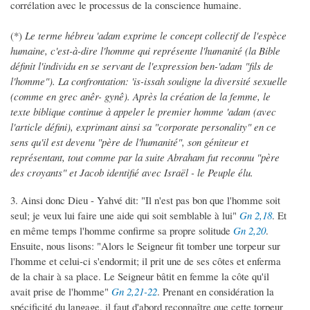
corrélation avec le processus de la conscience humaine.
(*)
Le terme hébreu 'adam exprime le concept collectif de l'espèce
humaine, c'est-à-dire l'homme qui représente l'humanité (la Bible
définit l'individu en se servant de l'expression ben-'adam "fils de
l'homme"). La confrontation: 'is-issah souligne la diversité sexuelle
(comme en grec anêr- gynê). Après la création de la femme, le
texte biblique continue à appeler le premier homme 'adam (avec
l'article défini), exprimant ainsi sa "corporate personality" en ce
sens qu'il est devenu "père de l'humanité", son géniteur et
représentant, tout comme par la suite Abraham fut reconnu "père
des croyants" et Jacob identifié avec Israël - le Peuple élu.
3. Ainsi donc Dieu - Yahvé dit: "Il n'est pas bon que l'homme soit
seul; je veux lui faire une aide qui soit semblable à lui"
Gn 2,18
. Et
en même temps l'homme confirme sa propre solitude
Gn 2,20
.
Ensuite, nous lisons: "Alors le Seigneur fit tomber une torpeur sur
l'homme et celui-ci s'endormit; il prit une de ses côtes et enferma
de la chair à sa place. Le Seigneur bâtit en femme la côte qu'il
avait prise de l'homme"
Gn 2,21-22
. Prenant en considération la
spécificité du langage, il faut d'abord reconnaître que cette torpeur