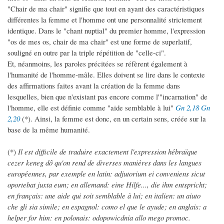
"Chair de ma chair" signifie que tout en ayant des caractéristiques
différentes la femme et l'homme ont une personnalité strictement
identique. Dans le "chant nuptial" du premier homme, l'expression
"os de mes os, chair de ma chair" est une forme de superlatif,
souligné en outre par la triple répétition de "celle-ci".
Et, néanmoins, les paroles précitées se réfèrent également à
l'humanité de l'homme-mâle. Elles doivent se lire dans le contexte
des affirmations faites avant la création de la femme dans
lesquelles, bien que n'existant pas encore comme l'"incarnation" de
l'homme, elle est définie comme "aide semblable à lui"
Gn 2,18
Gn
2,20
(*). Ainsi, la femme est donc, en un certain sens, créée sur la
base de la même humanité.
(*)
Il est difficile de traduire exactement l'expression hébraïque
cezer keneg dô qu'on rend de diverses manières dans les langues
européennes, par exemple en latin: adjutorium ei conveniens sicut
oportebat juxta eum; en allemand: eine Hilfe..., die ihm entspricht;
en français: une aide qui soit semblable à lui; en italien: un aiuto
che gli sia simile; en espagnol: como el que le ayude; en anglais: a
helper for him: en polonais: odopowicdnia allo mego promoc.