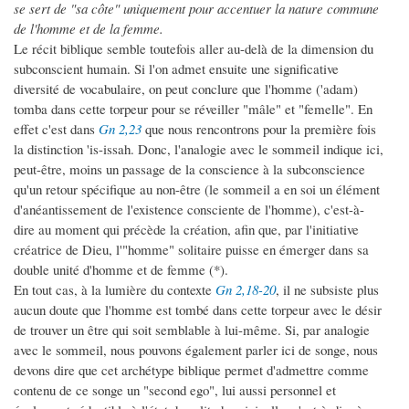
se sert de "sa côte" uniquement pour accentuer la nature commune
de l'homme et de la femme.
Le récit biblique semble toutefois aller au-delà de la dimension du
subconscient humain. Si l'on admet ensuite une significative
diversité de vocabulaire, on peut conclure que l'homme ('adam)
tomba dans cette torpeur pour se réveiller "mâle" et "femelle". En
effet c'est dans
Gn 2,23
que nous rencontrons pour la première fois
la distinction 'is-issah. Donc, l'analogie avec le sommeil indique ici,
peut-être, moins un passage de la conscience à la subconscience
qu'un retour spécifique au non-être (le sommeil a en soi un élément
d'anéantissement de l'existence consciente de l'homme), c'est-à-
dire au moment qui précède la création, afin que, par l'initiative
créatrice de Dieu, l'"homme" solitaire puisse en émerger dans sa
double unité d'homme et de femme (*).
En tout cas, à la lumière du contexte
Gn 2,18-20
, il ne subsiste plus
aucun doute que l'homme est tombé dans cette torpeur avec le désir
de trouver un être qui soit semblable à lui-même. Si, par analogie
avec le sommeil, nous pouvons également parler ici de songe, nous
devons dire que cet archétype biblique permet d'admettre comme
contenu de ce songe un "second ego", lui aussi personnel et