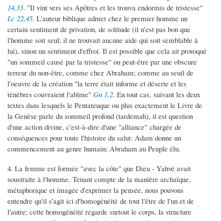
14,33
. "Il vint vers ses Apôtres et les trouva endormis de tristesse"
Lc 22,45
. L'auteur biblique admet chez le premier homme un
certain sentiment de privation, de solitude (il n'est pas bon que
l'homme soit seul; il ne trouvait aucune aide qui soit semblable à
lui), sinon un sentiment d'effroi. Il est possible que cela ait provoqué
"un sommeil causé par la tristesse" ou peut-être par une obscure
terreur du non-être, comme chez Abraham; comme au seuil de
l'oeuvre de la création "la terre était informe et déserte et les
ténèbres couvraient l'abîme"
Gn 1,2
. En tout cas, suivant les deux
textes dans lesquels le Pentateuque ou plus exactement le Livre de
la Genèse parle du sommeil profond (tardemah), il est question
d'une action divine, c'est-à-dire d'une "alliance" chargée de
conséquences pour toute l'histoire du salut: Adam donne un
commencement au genre humain; Abraham au Peuple élu.
4. La femme est formée "avec la côte" que Dieu - Yahvé avait
soustraite à l'homme. Tenant compte de la manière archaïque,
métaphorique et imagée d'exprimer la pensée, nous pouvons
entendre qu'il s'agit ici d'homogénéité de tout l'être de l'un et de
l'autre; cette homogénéité regarde surtout le corps, la structure