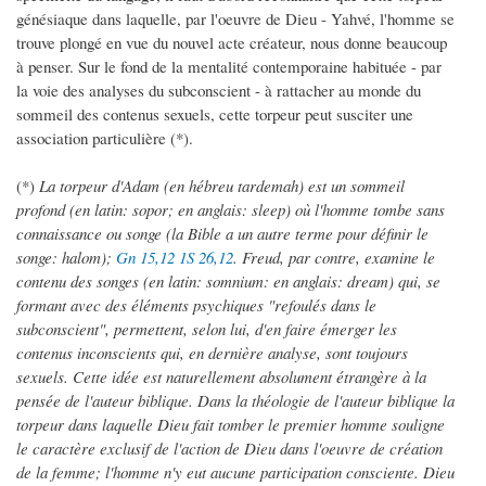
génésiaque dans laquelle, par l'oeuvre de Dieu - Yahvé, l'homme se
trouve plongé en vue du nouvel acte créateur, nous donne beaucoup
à penser. Sur le fond de la mentalité contemporaine habituée - par
la voie des analyses du subconscient - à rattacher au monde du
sommeil des contenus sexuels, cette torpeur peut susciter une
association particulière (*).
(*)
La torpeur d'Adam (en hébreu tardemah) est un sommeil
profond (en latin: sopor; en anglais: sleep) où l'homme tombe sans
connaissance ou songe (la Bible a un autre terme pour définir le
songe: halom);
Gn 15,12
1S 26,12
. Freud, par contre, examine le
contenu des songes (en latin: somnium: en anglais: dream) qui, se
formant avec des éléments psychiques "refoulés dans le
subconscient", permettent, selon lui, d'en faire émerger les
contenus inconscients qui, en dernière analyse, sont toujours
sexuels. Cette idée est naturellement absolument étrangère à la
pensée de l'auteur biblique. Dans la théologie de l'auteur biblique la
torpeur dans laquelle Dieu fait tomber le premier homme souligne
le caractère exclusif de l'action de Dieu dans l'oeuvre de création
de la femme; l'homme n'y eut aucune participation consciente. Dieu