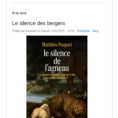
A la une
Le silence des bergers
Publié par
Incarnare
le samedi 15/02/2025 - 14:08 -
Pédophilie
-
Blog