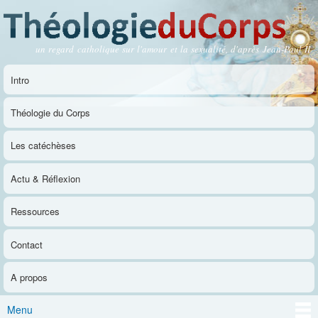
Aller au
contenu
principal
un regard catholique sur l'amour et la sexualité, d'après Jean-Paul II
Théologie du Corps
Intro
Menu principal
Théologie du Corps
Les catéchèses
Actu & Réflexion
Ressources
Contact
A propos
Menu