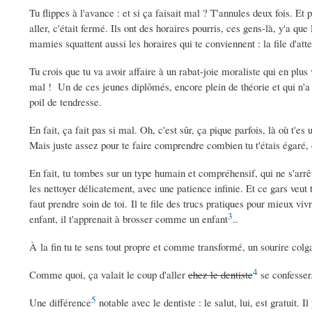
Tu flippes à l'avance : et si ça faisait mal ? T'annules deux fois. E
aller, c'était fermé. Ils ont des horaires pourris, ces gens-là, y'a que
mamies squattent aussi les horaires qui te conviennent : la file d'att
Tu crois que tu va avoir affaire à un rabat-joie moraliste qui en plus
mal ! Un de ces jeunes diplômés, encore plein de théorie et qui n'a
poil de tendresse.
En fait, ça fait pas si mal. Oh, c'est sûr, ça pique parfois, là où t'es 
Mais juste assez pour te faire comprendre combien tu t'étais égaré,
En fait, tu tombes sur un type humain et compréhensif, qui ne s'arrê
les nettoyer délicatement, avec une patience infinie. Et ce gars veut
faut prendre soin de toi. Il te file des trucs pratiques pour mieux vi
3
enfant, il t'apprenait à brosser comme un enfant
..
À la fin tu te sens tout propre et comme transformé, un sourire colg
4
Comme quoi, ça valait le coup d'aller
chez le dentiste
se confesse
5
Une différence
notable avec le dentiste : le salut, lui, est gratuit.