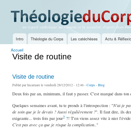
un regard catholique sur l'amour et la sexualité, d'après Jean-Paul
Théologie du Corps
Intro
Théologie du Corps
Les catéchèses
Actu & Réflexi
Menu principal
Accueil
Vous êtes ici
Visite de routine
Visite de routine
Publié par
Incarnare
le vendredi 28/12/2012 - 12:46 -
Corps
-
Blog
Deux fois par an, minimum, il faut y passer. C'est marqué dans ton 
Quelques semaines avant, tu te prends à l'introspection : "
N'ai-je pa
de soin que je le devais ? Aussi régulièrement ?
". Il faut dire, ils
2
exigeante... trois fois par jour
?! T'en viens assez vite à nier l'évide
C'est pas avec ça que je risque la complication..
"