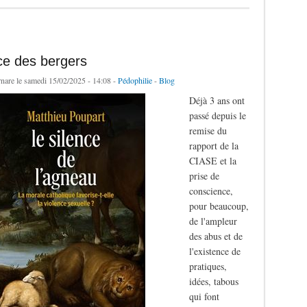
ce des bergers
rnare
le samedi 15/02/2025 - 14:08 -
Pédophilie
-
Blog
Déjà 3 ans ont
passé depuis le
remise du
rapport de la
CIASE et la
prise de
conscience,
pour beaucoup,
de l'ampleur
des abus et de
l'existence de
pratiques,
idées, tabous
qui font