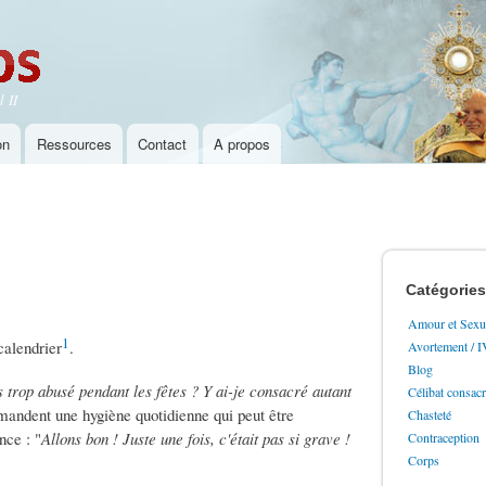
Aller au
contenu
principal
 II
on
Ressources
Contact
A propos
Catégories
Amour et Sexua
1
calendrier
.
Avortement / 
Blog
s trop abusé pendant les fêtes ? Y ai-je consacré autant
Célibat consac
 demandent une hygiène quotidienne qui peut être
Chasteté
nce : "
Allons bon ! Juste une fois, c'était pas si grave !
Contraception
Corps