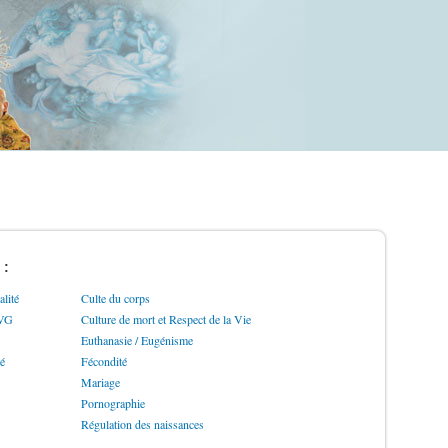
 :
lité
Culte du corps
IVG
Culture de mort et Respect de la Vie
Euthanasie / Eugénisme
ré
Fécondité
Mariage
Pornographie
Régulation des naissances