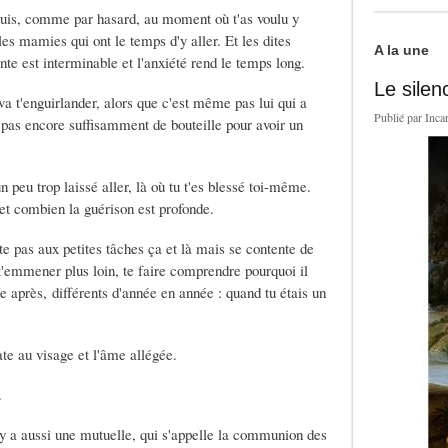
t puis, comme par hasard, au moment où t'as voulu y
 les mamies qui ont le temps d'y aller. Et les dites
A la une
ente est interminable et l'anxiété rend le temps long.
Le silen
 va t'enguirlander, alors que c'est même pas lui qui a
Publié par
Inca
 pas encore suffisamment de bouteille pour avoir un
un peu trop laissé aller, là où tu t'es blessé toi-même.
 et combien la guérison est profonde.
te pas aux petites tâches ça et là mais se contente de
 t'emmener plus loin, te faire comprendre pourquoi il
vre après, différents d'année en année : quand tu étais un
ate au visage et l'âme allégée.
r.
 Il y a aussi une mutuelle, qui s'appelle la communion des