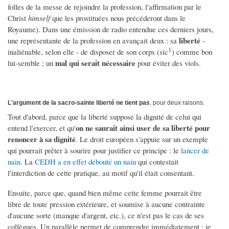
folles de la messe de rejoindre la profession, l'affirmation par le
Christ
himself
que les prostituées nous précéderont dans le
Royaume). Dans une émission de radio entendue ces derniers jours,
liberté
une représentante de la profession en avançait deux : sa
-
1
inaliénable, selon elle - de disposer de son corps (sic
) comme bon
mal qui serait nécessaire
lui-semble ; un
pour éviter des viols.
L'argument de la sacro-sainte liberté ne tient pas
, pour deux raisons.
Tout d'abord, parce que la liberté suppose la dignité de celui qui
on ne saurait ainsi user de sa liberté pour
entend l'exercer, et qu'
renoncer à sa dignité
. Le droit européen s'appuie sur un exemple
qui pourrait prêter à sourire pour justifier ce principe : le
lancer de
nain
. La
CEDH a en effet débouté un nain
qui contestait
l'interdiction de cette pratique, au motif qu'il était consentant.
Ensuite, parce que, quand bien même cette femme pourrait être
libre de toute pression extérieure, et soumise à aucune contrainte
d'aucune sorte (manque d'argent, etc.), ce n'est pas le cas de ses
collègues. Un parallèle permet de comprendre immédiatement : je