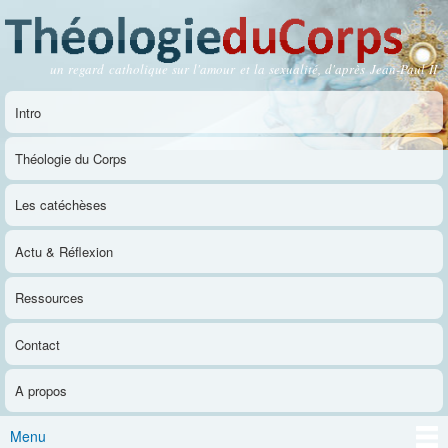
Aller au
contenu
principal
un regard catholique sur l'amour et la sexualité, d'après Jean-Paul II
Théologie du Corps
Intro
Menu principal
Théologie du Corps
Les catéchèses
Actu & Réflexion
Ressources
Contact
A propos
Menu