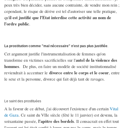
peux très bien décider, sans aucune contrainte, de vendre mon rein ;
cependant, le risque de dérive est tel d'autoriser une telle pratique,
il est justifié que l'Etat interdise cette activité au nom de
qu'
l'ordre public
.
La prostitution comme "mal nécessaire" n'est pas plus justifiée
.
Cet argument justifie l'instrumentalisation de femmes qu'on
autel de la violence des
transforme en victimes sacrificielles sur l'
hommes
. De plus, en faire un modèle de société institutionnalisé
divorce entre le corps et le coeur
reviendrait à accentuer le
, entre
le sexe et la personne, divorce qui fait déjà tant de ravages.
Le saint des prostituées
A la faveur de ce débat, j'ai découvert l'existence d'un certain
Vital
de Gaza
. Ce saint du VIIe siècle (fêté le 11 janvier) est devenu, la
l'apôtre des bordels
soixantaine passée,
. Il consacrait en effet tout
l'argent qui lui était confié à louer, non pas le corps, mais le temps