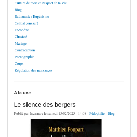
Culture de mort et Respect de la Vie
Blog
Euthanasie / Eugénisme
Célibat consacré
Fécondité
Chasteté
Mariage
Contraception
Pornographie
Corps
Régulation des naissances
A la une
Le silence des bergers
Publié par
Incarnare
le samedi 15/02/2025 - 14:08 -
Pédophilie
-
Blog