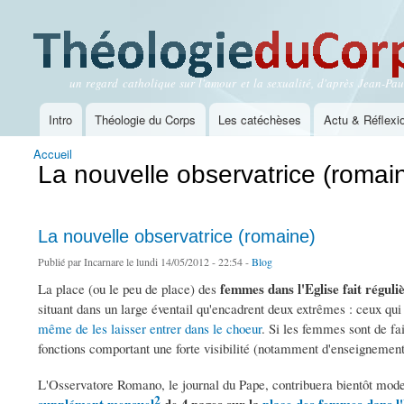
un regard catholique sur l'amour et la sexualité, d'après Jean-Paul
Théologie du Corps
Intro
Théologie du Corps
Les catéchèses
Actu & Réflexi
Menu principal
Accueil
Vous êtes ici
La nouvelle observatrice (romai
La nouvelle observatrice (romaine)
Publié par
Incarnare
le lundi 14/05/2012 - 22:54 -
Blog
femmes dans l'Eglise fait réguli
La place (ou le peu de place) des
situant dans un large éventail qu'encadrent deux extrêmes : ceux qu
même de les laisser entrer dans le choeur
. Si les femmes sont de fai
fonctions comportant une forte visibilité (notamment d'enseignement
L'Osservatore Romano, le journal du Pape, contribuera bientôt mode
2