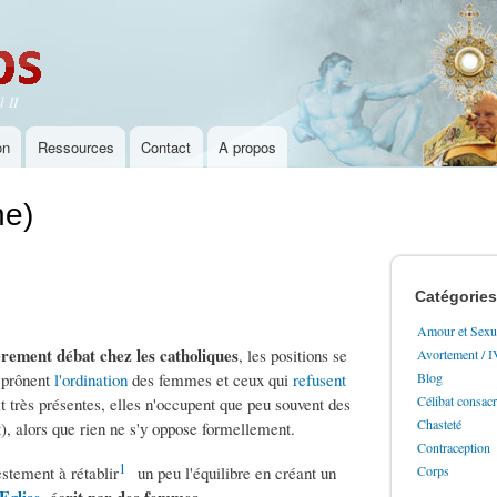
Aller au
contenu
principal
 II
on
Ressources
Contact
A propos
ne)
Catégories
Amour et Sexua
èrement débat chez les catholiques
, les positions se
Avortement / 
i prônent
l'ordination
des femmes et ceux qui
refusent
Blog
Célibat consac
t très présentes, elles n'occupent que peu souvent des
Chasteté
), alors que rien ne s'y oppose formellement.
Contraception
1
stement à rétablir
un peu l'équilibre en créant un
Corps