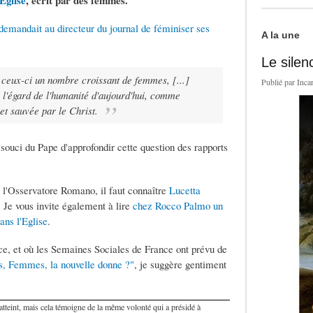
Eglise
, écrit par des femmes.
 demandait au directeur du journal de féminiser ses
A la une
Le silen
 ceux-ci un nombre croissant de femmes, [...]
Publié par
Inca
 l'égard de l'humanité d'aujourd'hui, comme
t sauvée par le Christ.
souci du Pape d'approfondir cette question des rapports
 l'Osservatore Romano, il faut connaître
Lucetta
. Je vous invite également à lire
chez Rocco Palmo un
ans l'Eglise
.
nce, et où les Semaines Sociales de France ont prévu de
s, Femmes, la nouvelle donne ?"
, je suggère gentiment
tre atteint, mais cela témoigne de la même volonté qui a présidé à