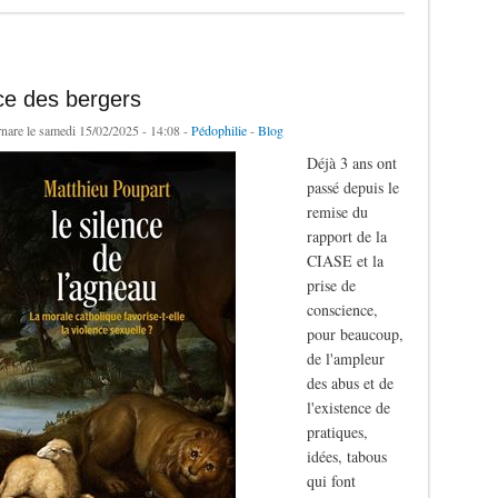
ce des bergers
rnare
le samedi 15/02/2025 - 14:08 -
Pédophilie
-
Blog
Déjà 3 ans ont
passé depuis le
remise du
rapport de la
CIASE et la
prise de
conscience,
pour beaucoup,
de l'ampleur
des abus et de
l'existence de
pratiques,
idées, tabous
qui font