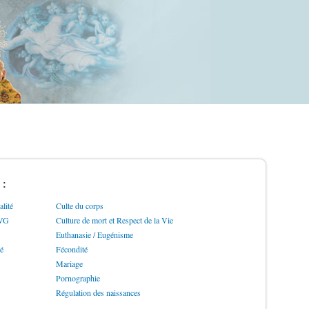
 :
lité
Culte du corps
IVG
Culture de mort et Respect de la Vie
Euthanasie / Eugénisme
ré
Fécondité
Mariage
Pornographie
Régulation des naissances