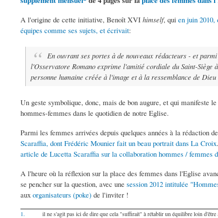
supplément mensuel
de 4 pages sur la
place des femmes dans l'
A l'origine de cette initiative, Benoît XVI
himself
, qui
en juin 2010,
équipes comme ses sujets, et écrivait
:
En ouvrant ses portes à de nouveaux rédacteurs - et parmi
l'Osservatore Romano exprime l'amitié cordiale du Saint-Siège à
personne humaine créée à l'image et à la ressemblance de Dieu e
Un geste symbolique, donc, mais de bon augure, et qui manifeste le 
hommes-femmes dans le quotidien de notre Eglise.
Parmi les femmes arrivées depuis quelques années à la rédaction de
Scaraffia, dont Frédéric Mounier fait un beau portrait dans La Croix
article de Lucetta Scaraffia sur la collaboration hommes / femmes d
A l'heure où la réflexion sur la place des femmes dans l'Eglise ava
se pencher sur la question, avec une
session 2012 intitulée "Homme
aux
organisateurs (poke)
de l'inviter !
1.
il ne s'agit pas ici de dire que cela "suffirait" à rétablir un équilibre loin d'ê