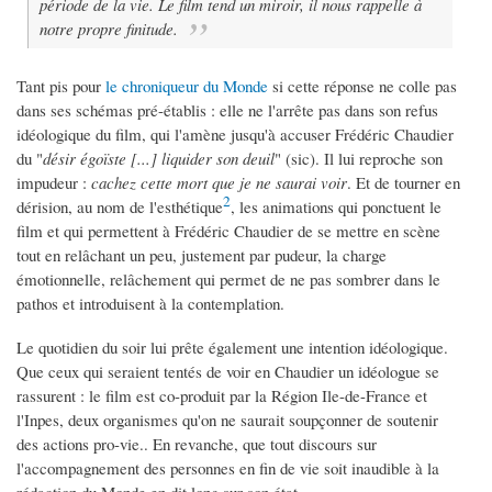
période de la vie. Le film tend un miroir, il nous rappelle à
notre propre finitude.
Tant pis pour
le chroniqueur du Monde
si cette réponse ne colle pas
dans ses schémas pré-établis : elle ne l'arrête pas dans son refus
idéologique du film, qui l'amène jusqu'à accuser Frédéric Chaudier
du "
désir égoïste [...] liquider son deuil
" (sic). Il lui reproche son
impudeur :
cachez cette mort que je ne saurai voir
. Et de tourner en
2
dérision, au nom de l'esthétique
, les animations qui ponctuent le
film et qui permettent à Frédéric Chaudier de se mettre en scène
tout en relâchant un peu, justement par pudeur, la charge
émotionnelle, relâchement qui permet de ne pas sombrer dans le
pathos et introduisent à la contemplation.
Le quotidien du soir lui prête également une intention idéologique.
Que ceux qui seraient tentés de voir en Chaudier un idéologue se
rassurent : le film est co-produit par la Région Ile-de-France et
l'Inpes, deux organismes qu'on ne saurait soupçonner de soutenir
des actions pro-vie.. En revanche, que tout discours sur
l'accompagnement des personnes en fin de vie soit inaudible à la
rédaction du Monde en dit long sur son état.