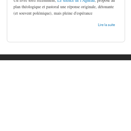
Un livre sorti récemment,
Le silence de l'Agneau
, propose au
plan théologique et pastoral une réponse originale, détonante
(et souvent polémique), mais pleine d'espérance
de Le silence des bergers
Lire la suite