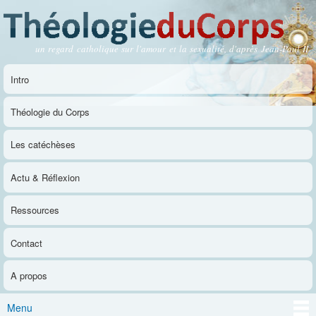
Aller au
contenu
principal
un regard catholique sur l'amour et la sexualité, d'après Jean-Paul II
Théologie du Corps
Intro
Menu principal
Théologie du Corps
Les catéchèses
Actu & Réflexion
Ressources
Contact
A propos
Menu