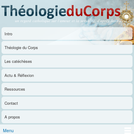
Aller au
contenu
principal
un regard catholique sur l'amour et la sexualité, d'après Jean-Paul II
Théologie du Corps
Intro
Menu principal
Théologie du Corps
Les catéchèses
Actu & Réflexion
Ressources
Contact
A propos
Menu