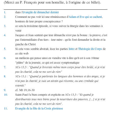
(Merci au P. François pour son homélie, à l'origine de ce billet).
1.
dans l'
évangile de dimancher dernier
2.
Comment ne pas voir ici une réminiscence d'
Adam et Eve qui se cachent
,
honteux de leur propre concupiscence ?
3.
ce sera la troisième épisode, si vous suivez la liturgie dans les semaines à
venir
4.
Jacques et Jean sentent que leur démarche n'est pas la bonne : la preuve, c'est
pas l'intermédiaire d'un tiers - leur mère - qu'ils font demander la droite et la
gauche du Christ
5.
Si cela vous semble abstrait, lisez les parties
Intro
et
Théologie du Corps
de
ce site web
6.
un médecin qui pense ainsi en viendra vite à dire qu'il est à son 10ème
"plâtre" de la journée, ce qui est assez symptomatique
7.
1Co 13,3 :
"Quand je livrerais même mon corps pour être brûlé, si je n'ai
pas la charité, cela ne me sert de rien"
8.
1Co 13,1 : "
Quand je parlerais les langues des hommes et des anges, si je
n'ai pas la charité, je suis un airain qui résonne, ou une cymbale qui
retentit
."
9.
cf. Mt 19,16-30
10.
Saint-Paul l'a bien compris et explicite en 1Co 13,3 : "
Et quand je
distribuerais tous mes biens pour la nourriture des pauvres, [...] si je n'ai
pas la charité, cela ne me sert de rien
".
11.
Evangile de la fête de la Croix glorieuse