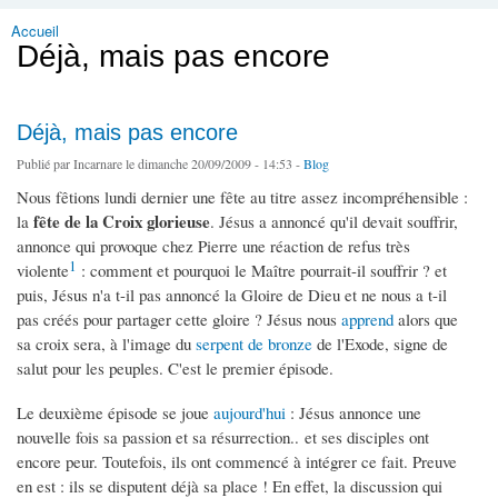
Accueil
Vous êtes ici
Déjà, mais pas encore
Déjà, mais pas encore
Publié par
Incarnare
le dimanche 20/09/2009 - 14:53 -
Blog
Nous fêtions lundi dernier une fête au titre assez incompréhensible :
fête de la Croix glorieuse
la
. Jésus a annoncé qu'il devait souffrir,
annonce qui provoque chez Pierre une réaction de refus très
1
violente
: comment et pourquoi le Maître pourrait-il souffrir ? et
puis, Jésus n'a t-il pas annoncé la Gloire de Dieu et ne nous a t-il
pas créés pour partager cette gloire ? Jésus nous
apprend
alors que
sa croix sera, à l'image du
serpent de bronze
de l'Exode, signe de
salut pour les peuples. C'est le premier épisode.
Le deuxième épisode se joue
aujourd'hui
: Jésus annonce une
nouvelle fois sa passion et sa résurrection.. et ses disciples ont
encore peur. Toutefois, ils ont commencé à intégrer ce fait. Preuve
en est : ils se disputent déjà sa place ! En effet, la discussion qui