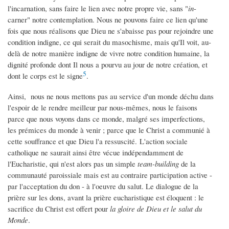
l'incarnation, sans faire le lien avec notre propre vie, sans "
in
-
carner" notre contemplation. Nous ne pouvons faire ce lien qu'une
fois que nous réalisons que Dieu ne s'abaisse pas pour rejoindre une
condition indigne, ce qui serait du masochisme, mais qu'Il voit, au-
delà de notre manière indigne de vivre notre condition humaine, la
dignité profonde dont Il nous a pourvu au jour de notre création, et
5
dont le corps est le signe
.
Ainsi, nous ne nous mettons pas au service d'un monde déchu dans
l'espoir de le rendre meilleur par nous-mêmes, nous le faisons
parce que nous voyons dans ce monde, malgré ses imperfections,
les prémices du monde à venir ; parce que le Christ a communié à
cette souffrance et que Dieu l'a ressuscité. L'action sociale
catholique ne saurait ainsi être vécue indépendamment de
l'Eucharistie, qui n'est alors pas un simple
team-building
de la
communauté paroissiale mais est au contraire participation active -
par l'acceptation du don - à l'oeuvre du salut. Le dialogue de la
prière sur les dons, avant la prière eucharistique est éloquent : le
sacrifice du Christ est offert pour
la gloire de Dieu et le salut du
Monde
.