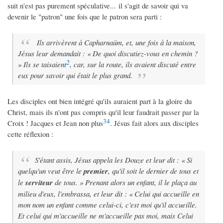
suit n'est pas purement spéculative... il s'agit de savoir qui va
devenir le "patron" une fois que le patron sera parti :
Ils arrivèrent à Capharnaüm, et, une fois à la maison,
Jésus leur demandait : « De quoi discutiez-vous en chemin ?
2
» Ils se taisaient
, car, sur la route, ils avaient discuté entre
eux pour savoir qui était le plus grand.
Les disciples ont bien intégré qu'ils auraient part à la gloire du
Christ, mais ils n'ont pas compris qu'il leur faudrait passer par la
3
4
Croix ! Jacques et Jean non plus
. Jésus fait alors aux disciples
cette réflexion :
S'étant assis, Jésus appela les Douze et leur dit : « Si
quelqu'un veut être le
premier
, qu'il soit le dernier de tous et
le
serviteur
de tous. » Prenant alors un enfant, il le plaça au
milieu d'eux, l'embrassa, et leur dit : « Celui qui accueille en
mon nom un enfant comme celui-ci, c'est moi qu'il accueille.
Et celui qui m'accueille ne m'accueille pas moi, mais Celui