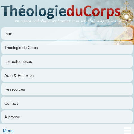
Aller au
contenu
principal
un regard catholique sur l'amour et la sexualité, d'après Jean-Paul II
Théologie du Corps
Intro
Menu principal
Théologie du Corps
Les catéchèses
Actu & Réflexion
Ressources
Contact
A propos
Menu