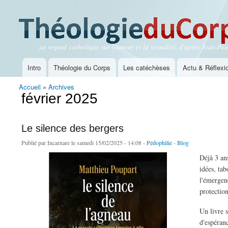
un regard catholique sur l'amour et la sexualité, d'après Jean-Paul
Théologie du Corps
Intro
Théologie du Corps
Les catéchèses
Actu & Réflexi
Menu principal
Accueil
»
Archives
Vous êtes ici
février 2025
Le silence des bergers
Publié par
Incarnare
le samedi 15/02/2025 - 14:08 -
Pédophilie
-
Blog
Déjà 3 an
idées, tab
l'émergenc
protection
Un livre 
d'espéran