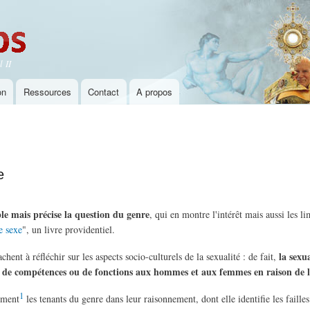
Aller au
contenu
principal
 II
on
Ressources
Contact
A propos
e
e mais précise la question du genre
, qui en montre l'intérêt mais aussi les l
 sexe
", un livre providentiel.
la sexu
nt à réfléchir sur les aspects socio-culturels de la sexualité : de fait,
re de compétences ou de fonctions aux hommes et aux femmes en raison de l
1
ement
les tenants du genre dans leur raisonnement, dont elle identifie les failles