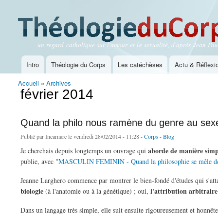
un regard catholique sur l'amour et la sexualité, d'après Jean-Paul
Théologie du Corps
Intro
Théologie du Corps
Les catéchèses
Actu & Réflexi
Menu principal
Accueil
»
Archives
Vous êtes ici
février 2014
Quand la philo nous ramène du genre au sex
Publié par
Incarnare
le vendredi 28/02/2014 - 11:28 -
Corps
-
Blog
aborde de manière simpl
J
e cherchais depuis longtemps un ouvrage qui
publie, avec "
MASCULIN FEMININ - Quand la philosophie se mêle de
Jeanne Larghero commence par montrer le bien-fondé d'études qui s'attache
biologie
l'attribution arbitrai
(à l'anatomie ou à la génétique) ; oui,
Dans un langage très simple, elle suit ensuite rigoureusement et honnêt