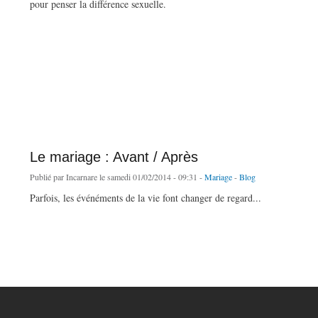
pour penser la différence sexuelle.
de Quand la philo nous ramène du genre au sexe
Le mariage : Avant / Après
Publié par
Incarnare
le samedi 01/02/2014 - 09:31 -
Mariage
-
Blog
Parfois, les événéments de la vie font changer de regard...
de Le mariage : Avant / Après