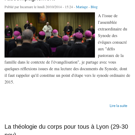
Publié par
Incarnare
le lundi 20/10/2014 - 15:24 -
Mariage
-
Blog
A l'issue de
l'assemblée
extraordinaire du
Synode des
évêques consacré
aux "défis
pastoraux de la
famille dans le contexte de l'évangélisation", je partage avec vous
quelques réflexions issues de ma lecture des documents du Synode, dont
il faut rappeler qu'il constitue un point d'étape vers le synode ordinaire de
2015.
de #Synod14 : développer l'art de l'accompagnement
Lire la suite
La théologie du corps pour tous à Lyon (29-30
nov)