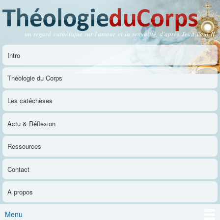
Aller au
contenu
principal
un regard catholique sur l'amour et la sexualité, d'après Jean-Paul II
Théologie du Corps
Intro
Menu principal
Théologie du Corps
Les catéchèses
Actu & Réflexion
Ressources
Contact
A propos
Menu