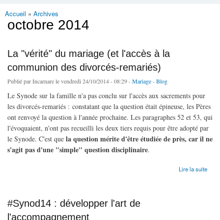
Accueil
»
Archives
Vous êtes ici
octobre 2014
La "vérité" du mariage (et l'accès à la
communion des divorcés-remariés)
Publié par
Incarnare
le vendredi 24/10/2014 - 08:29 -
Mariage
-
Blog
Le Synode sur la famille n'a pas conclu sur l'accès aux sacrements pour
les divorcés-remariés : constatant que la question était épineuse, les Pères
ont renvoyé la question à l'année prochaine. Les paragraphes 52 et 53, qui
l'évoquaient, n'ont pas recueilli les deux tiers requis pour être adopté par
la question mérite d'être étudiée de près, car il ne
le Synode. C'est que
s'agit pas d'une "simple" question disciplinaire
.
de La "vérité" du mariage (et l'accès à la communion des divorcés-remariés)
Lire la suite
#Synod14 : développer l'art de
l'accompagnement