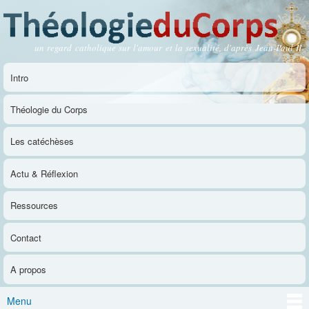
Aller au
contenu
principal
un regard catholique sur l'amour et la sexualité, d'après Jean-Paul II
Théologie du Corps
Intro
Menu principal
Théologie du Corps
Les catéchèses
Actu & Réflexion
Ressources
Contact
A propos
Menu