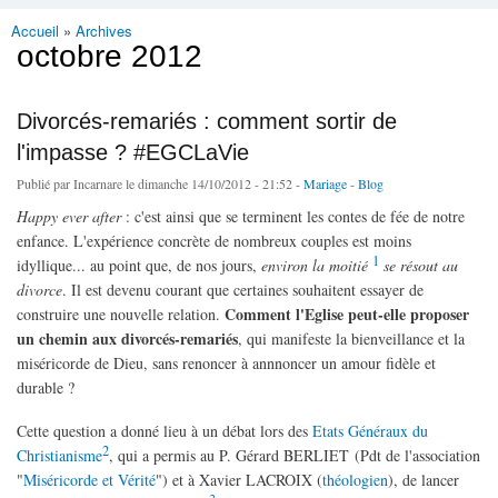
Accueil
»
Archives
Vous êtes ici
octobre 2012
Divorcés-remariés : comment sortir de
l'impasse ? #EGCLaVie
Publié par
Incarnare
le dimanche 14/10/2012 - 21:52 -
Mariage
-
Blog
Happy ever after
: c'est ainsi que se terminent les contes de fée de notre
enfance. L'expérience concrète de nombreux couples est moins
1
idyllique... au point que, de nos jours,
environ la moitié
se résout au
divorce
. Il est devenu courant que certaines souhaitent essayer de
Comment l'Eglise peut-elle proposer
construire une nouvelle relation.
un chemin aux divorcés-remariés
, qui manifeste la bienveillance et la
miséricorde de Dieu, sans renoncer à annnoncer un amour fidèle et
durable ?
Cette question a donné lieu à un débat lors des
Etats Généraux du
2
Christianisme
, qui a permis au P. Gérard BERLIET (Pdt de l'association
"
Miséricorde et Vérité
") et à Xavier LACROIX (
théologien
), de lancer