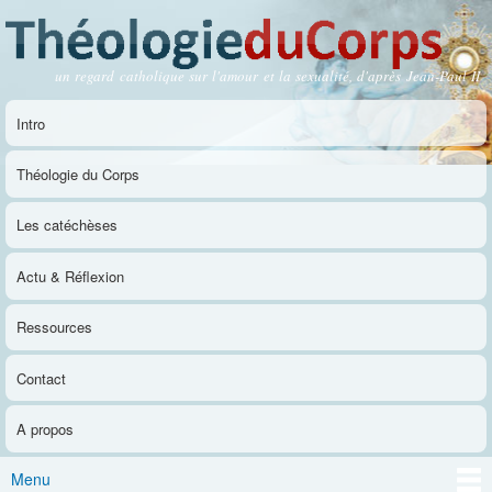
Aller au
contenu
principal
un regard catholique sur l'amour et la sexualité, d'après Jean-Paul II
Théologie du Corps
Intro
Menu principal
Théologie du Corps
Les catéchèses
Actu & Réflexion
Ressources
Contact
A propos
Menu