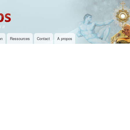
Aller au
contenu
principal
 II
on
Ressources
Contact
A propos