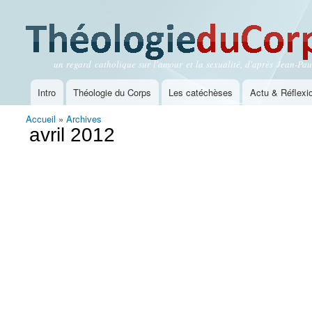
un regard catholique sur l'amour et la sexualité, d'après Jean-Paul
Théologie du Corps
Intro
Théologie du Corps
Les catéchèses
Actu & Réflexi
Menu principal
Accueil
»
Archives
Vous êtes ici
avril 2012