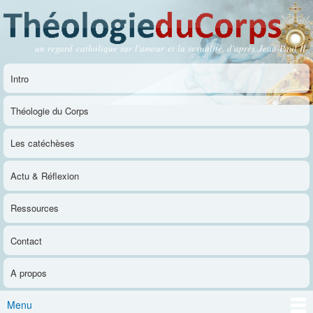
Aller au
contenu
principal
un regard catholique sur l'amour et la sexualité, d'après Jean-Paul II
Théologie du Corps
Intro
Menu principal
Théologie du Corps
Les catéchèses
Actu & Réflexion
Ressources
Contact
A propos
Menu