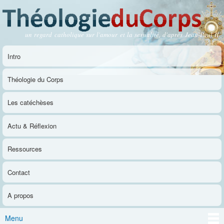
Aller au
contenu
principal
un regard catholique sur l'amour et la sexualité, d'après Jean-Paul II
Théologie du Corps
Intro
Menu principal
Théologie du Corps
Les catéchèses
Actu & Réflexion
Ressources
Contact
A propos
Menu