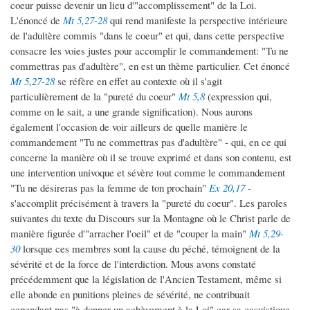
coeur puisse devenir un lieu d'"accomplissement" de la Loi.
L'énoncé de
Mt 5,27-28
qui rend manifeste la perspective intérieure
de l'adultère commis "dans le coeur" et qui, dans cette perspective
consacre les voies justes pour accomplir le commandement: "Tu ne
commettras pas d'adultère", en est un thème particulier. Cet énoncé
Mt 5,27-28
se réfère en effet au contexte où il s'agit
particulièrement de la "pureté du coeur"
Mt 5,8
(expression qui,
comme on le sait, a une grande signification). Nous aurons
également l'occasion de voir ailleurs de quelle manière le
commandement "Tu ne commettras pas d'adultère" - qui, en ce qui
concerne la manière où il se trouve exprimé et dans son contenu, est
une intervention univoque et sévère tout comme le commandement
"Tu ne désireras pas la femme de ton prochain"
Ex 20,17
-
s'accomplit précisément à travers la "pureté du coeur". Les paroles
suivantes du texte du Discours sur la Montagne où le Christ parle de
manière figurée d'"arracher l'oeil" et de "couper la main"
Mt 5,29-
30
lorsque ces membres sont la cause du péché, témoignent de la
sévérité et de la force de l'interdiction. Mous avons constaté
précédemment que la législation de l'Ancien Testament, même si
elle abonde en punitions pleines de sévérité, ne contribuait
cependant pas "à donner un achèvement à la Loi" car sa casuistique