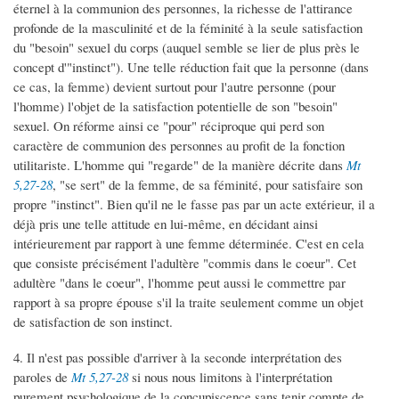
éternel à la communion des personnes, la richesse de l'attirance
profonde de la masculinité et de la féminité à la seule satisfaction
du "besoin" sexuel du corps (auquel semble se lier de plus près le
concept d'"instinct"). Une telle réduction fait que la personne (dans
ce cas, la femme) devient surtout pour l'autre personne (pour
l'homme) l'objet de la satisfaction potentielle de son "besoin"
sexuel. On réforme ainsi ce "pour" réciproque qui perd son
caractère de communion des personnes au profit de la fonction
utilitariste. L'homme qui "regarde" de la manière décrite dans
Mt
5,27-28
, "se sert" de la femme, de sa féminité, pour satisfaire son
propre "instinct". Bien qu'il ne le fasse pas par un acte extérieur, il a
déjà pris une telle attitude en lui-même, en décidant ainsi
intérieurement par rapport à une femme déterminée. C'est en cela
que consiste précisément l'adultère "commis dans le coeur". Cet
adultère "dans le coeur", l'homme peut aussi le commettre par
rapport à sa propre épouse s'il la traite seulement comme un objet
de satisfaction de son instinct.
4. Il n'est pas possible d'arriver à la seconde interprétation des
paroles de
Mt 5,27-28
si nous nous limitons à l'interprétation
purement psychologique de la concupiscence sans tenir compte de