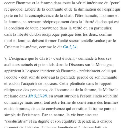
coeur: l'homme et la femme dans toute la vérité intérieure du "pour"
réciproque. Libéré de la contrainte et de la diminution de l'esprit qui
porte en lui la concupiscence de la chair, l'être humain, l'homme et
la femme, se retrouve réciproquement dans la liberté du don qui est
la condition de toute convivence dans la vérité et, en particulier,
dans la liberté du don réciproque puisque tous les deux, comme
mari et femme, doivent former l'unité sacramentelle voulue par le
Créateur lui-même, comme le dit
Gn 2,24
.
7. L'exigence que le Christ - c'est évident - demande à tous ses
auditeurs actuels et potentiels dans le Discours sur la Montagne,
appartient à l'espace intérieur où l'homme - précisément celui qui
l'écoute - doit voir de nouveau la plénitude perdue de son humanité
et vouloir l'acquérir de nouveau. Cette plénitude dans le rapport
réciproque des personnes, de l'homme et de la femme, le Maître la
réclame dans
Mt 5,27-28
, en ayant surtout à l'esprit l'indissolubilité
du mariage mais aussi tout autre forme de convivence des hommes
et des femmes, de cette convivence qui constitue la trame pure et
simple de l'existence. Par sa nature, la vie humaine est
"coéducative" et sa dignité et son équilibre dépendent, à chaque
moment de l'histoire, à chaque longitude et à chaque latitude