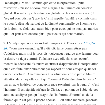
Décalogue). Mais il semble que cette interprétation - plus
restrictive - puisse et doive être élargie à la lumière du contexte
global. Il semble que l'évaluation globale de la concupiscence (du
"regard pour désirer") que le Christ appelle "adultère commis dans
le coeur", dépende surtout de la dignité personnelle de l'homme et
de la femme. Cela vaut aussi bien pour ceux qui ne sont pas mariés
que - et peut-être encore plus - pour ceux qui sont mariés.
2. L'analyse que nous avons faite jusqu'ici de l'énoncé de
Mt 5,27-
28
: "Vous avez entendu qu'il a été dit: tu ne commettras pas
d'adultère; mais moi je vous dis: quiconque regarde une femme pour
la désirer a déjà commis l'adultère avec elle dans son coeur",
montre la nécessité d'étendre et surtout d'approfondir l'interprétation
qui a été faite antérieurement par rapport au sens éthique qu'un tel
énoncé contient. Arrêtons-nous à la situation décrite par le Maître,
situation dans laquelle celui qui "commet l'adultère dans le coeur"
par un acte intérieur de concupiscence (exprimé par le regard), c'est
l'homme. Il est significatif que le Christ, en parlant de l'objet de cet
acte, ne souligne pas qu'il s'agit ,de "la femme d'autrui" ou de la
femme qui n est pas la propre épouse. Il dit d'une manière générale:
la femme. L'adultère commis "dans le coeur" n'est pas circonscrit