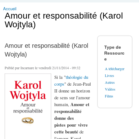
Accueil
Vous êtes ici
Amour et responsabilité (Karol
Wojtyla)
Amour et responsabilité (Karol
Type de
Ressourc
Wojtyla)
e
Publié par
Incarnare
le vendredi 21/11/2014 - 09:32
A télécharger
Livres
Si la "
théologie du
Autres
corps
" de Jean-Paul
Vidéos
II donne un horizon
Films
de sens sur l'amour
Amour et
humain,
responsabilité
donne des
pistes pour vivre
cette beauté
de
l'amour. Karol