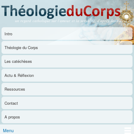
Aller au
contenu
principal
un regard catholique sur l'amour et la sexualité, d'après Jean-Paul II
Théologie du Corps
Intro
Menu principal
Théologie du Corps
Les catéchèses
Actu & Réflexion
Ressources
Contact
A propos
Menu