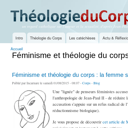
un regard catholique sur l'amour et la sexualité, d'après Jean-Paul
Théologie du Corps
Intro
Théologie du Corps
Les catéchèses
Actu & Réflexi
Menu principal
Accueil
Vous êtes ici
Féminisme et théologie du corps
Féminisme et théologie du corps : la femme s
Publié par
Incarnare
le samedi 01/08/2015 - 08:07 -
Corps
-
Blog
Une "lignée" de penseurs féministes accusen
l'anthropologie de Jean-Paul II - de réduire
accusation s'appuie sur un refus radical de 
réductionnisme biologique).
Je vous propose de découvrir
cet article d