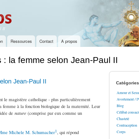
Aller au
contenu
principal
 II
on
Ressources
Contact
A propos
 : la femme selon Jean-Paul II
elon Jean-Paul II
Catégories
Amour et Sexua
t le magistère catholique - plus particulièrement
Avortement / 
 la femme à la fonction biologique de la maternité. Leur
Blog
Célibat consac
l'idée de
nature
(comprise par eux comme un
Chasteté
Contraception
1
e Mme Michele M. Schumacher
, qui répond
Corps