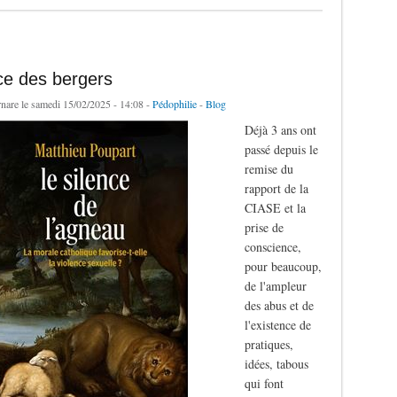
ce des bergers
rnare
le samedi 15/02/2025 - 14:08 -
Pédophilie
-
Blog
Déjà 3 ans ont
passé depuis le
remise du
rapport de la
CIASE et la
prise de
conscience,
pour beaucoup,
de l'ampleur
des abus et de
l'existence de
pratiques,
idées, tabous
qui font