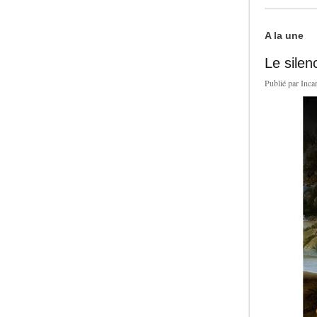
A la une
Le silen
Publié par
Inca