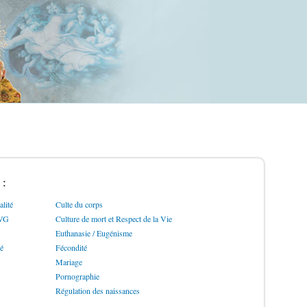
 :
lité
Culte du corps
IVG
Culture de mort et Respect de la Vie
Euthanasie / Eugénisme
ré
Fécondité
Mariage
Pornographie
Régulation des naissances