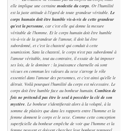
elle implique une certaine
modestie du corps
. Or l'humilité
est la juste attitude à l'égard de toute grandeur véritable.
Le
corps humain doit être humble vis-à-vis de cette grandeur
qu'est la personne
, car c'est elle qui donne la mesure
véritable de l'homme. Et le corps humain doit être humble
vis-à-vis de la grandeur de l'amour, il doit lui être
subordonné, et c'est la chasteté qui conduit à cette
soumission. Sans la chasteté, le corps n'est pas subordonné à
l'amour véritable, tout au contraire, il essaie de lui imposer
ses lois, de le dominer : la jouissance charnelle où sont
vécues en commun les valeurs du sexe s'arroge le rôle
essentiel dans l'amour des personnes, et c'est ainsi qu'elle le
détruit. Voilà pourquoi l'humilité du corps est nécessaire. Le
corps doit être humble face au bonheur humain.
Combien de
fois ne prétend-il pas être le seul à posséder la clé de son
mystère
. Le bonheur s'identifierait alors à la volupté, à la
somme de plaisirs que dans les rapports entre l'homme et la
femme donnent le corps et le sexe. Comme cette conception
superficielle du bonheur empêche de voir que l'homme et la
femme peuvent et doivent chercher leur bonheur temporel,