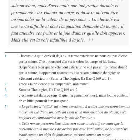
subconscient, mais d'accomplir une intégration durable et
permanente : les valeurs du corps et du sexe doivent être
inséparables de la valeur de la personne... La chasteté est
une vertu difficile et dont l'acquisition demande du temps ; il
faut attendre ses fruits et la joie d'aimer qu'elle doit apporter.
Mais elle est la voie infaillible à la joie.
1.
Thomas d’Aquin écrivait déjà : « la tenue extérieure ne nous est pas dictée
par la nature. C’est pourquoi elle varie selon les temps et les lieux.
(Cependant) bien que le vêtement extérieur ne soit pas en lui-même donné
par la nature, il appartient néanmoins à la raison naturelle de régler ce
vêtement extérieur » (Summa Theologica, IIa IIae Q169 art. 1)
2.
grâce à la prudence et la tempérance, notamment
3.
Summa Theologica, IIa IIae Q169 art. 2
4.
c’est souvent dans ce sens-là que l’argument est posé, mais tout le contenu
de ce billet pourrait être transposé
5.
«
Le principe d’’utilité’ lui même, consistant à traiter une personne comme
moyen en vue d’une fin, cette fin étant ici la maximisation du plaisir, sera
toujours en contradiction avec la voie de l’amour.
»
«
Cette norme personnaliste, dans son contenu négatif, constate que la
personne est un bien ne s'accordant pas avec l'utilisation, ne pouvant être
traité comme un objet de jouissance, partant comme un moyen.
Parallèlement se déploie son contenu positif : la personne est un bien tel que