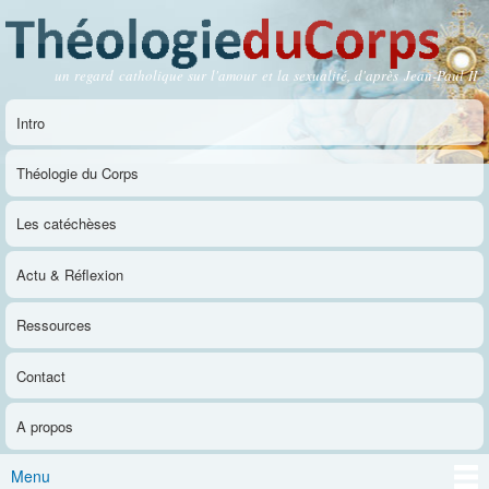
Aller au
contenu
principal
un regard catholique sur l'amour et la sexualité, d'après Jean-Paul II
Théologie du Corps
Intro
Menu principal
Théologie du Corps
Les catéchèses
Actu & Réflexion
Ressources
Contact
A propos
Menu