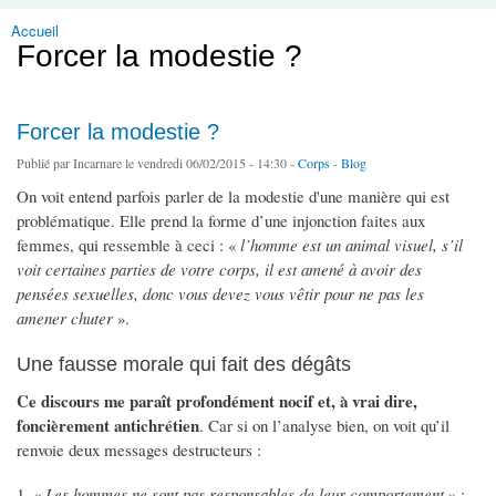
Accueil
Vous êtes ici
Forcer la modestie ?
Forcer la modestie ?
Publié par
Incarnare
le vendredi 06/02/2015 - 14:30 -
Corps
-
Blog
On voit entend parfois parler de la modestie d'une manière qui est
problématique. Elle prend la forme d’une injonction faites aux
femmes, qui ressemble à ceci : «
l’homme est un animal visuel, s’il
voit certaines parties de votre corps, il est amené à avoir des
pensées sexuelles, donc vous devez vous vêtir pour ne pas les
amener chuter
».
Une fausse morale qui fait des dégâts
Ce discours me paraît profondément nocif et, à vrai dire,
foncièrement antichrétien
. Car si on l’analyse bien, on voit qu’il
renvoie deux messages destructeurs :
«
Les hommes ne sont pas responsables de leur comportement
» :