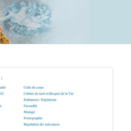
 :
lité
Culte du corps
IVG
Culture de mort et Respect de la Vie
Euthanasie / Eugénisme
ré
Fécondité
Mariage
Pornographie
Régulation des naissances