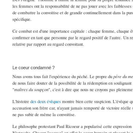
les femmes ont la responsabilité de ne pas jouer avec les faiblesses
de combattre la convoitise et de grandir continuellement dans la pure
spécifique.
Ce combat est d'une importance capitale : chaque femme, chaque êtr
confirmer en tant que personne par le regard positif de l'autre. Un r
relative par rapport au regard convoitant.
Le coeur condamné ?
Nous avons tous fait l'expérience du péché. Le propre du
père du m
de nous faire douter de la possibilité de la rédemption en soulignan
"
maîtres du soupçon
", c'est à dire que nous ne croyons pas pleineme
L'histoire
des deux évêques
montre bien cette suspicion. L'évêque q
accusation son frère car, n'ayant jamais remporté de victoire réelle 
ne pas subir de même la convoitise.
Le philosophe protestant Paul Ricoeur a popularisé cette expression
Nietzsche. Chacun "accuse" en effet le coeur humain et placent la 