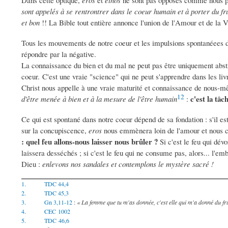
sont appelés à se rentrontrer dans le coeur humain et à porter du fru
et bon
!! La Bible tout entière annonce l'union de l'Amour et de la V
Tous les mouvements de notre coeur et les impulsions spontanéees de 
répondre par la négative.
La connaissance du bien et du mal ne peut pas être uniquement abstr
coeur. C'est une vraie "science" qui ne peut s'apprendre dans les liv
Christ nous appelle à une vraie maturité et connaissance de nous-m
12
c'est la tâc
d'être menée à bien et à la mesure de l'être humain
:
Ce qui est spontané dans notre coeur dépend de sa fondation : s'il es
sur la concupiscence,
eros
nous emmènera loin de l'amour et nous
: quel feu allons-nous laisser nous brûler ?
Si c'est le feu qui dévo
laissera desséchés ; si c'est le feu qui ne consume pas, alors... l'
Dieu :
enlevons nos sandales et contemplons le mystère sacré !
1.
TDC 44,4
2.
TDC 45,3
3.
Gn 3,11-12
:
« La femme que tu m'as donnée, c'est elle qui m'a donné du frui
4.
CEC 1002
5.
TDC 46,6