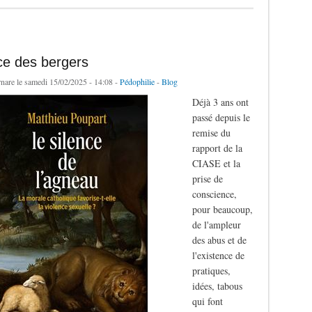
ce des bergers
rnare
le samedi 15/02/2025 - 14:08 -
Pédophilie
-
Blog
Déjà 3 ans ont
passé depuis le
remise du
rapport de la
CIASE et la
prise de
conscience,
pour beaucoup,
de l'ampleur
des abus et de
l'existence de
pratiques,
idées, tabous
qui font