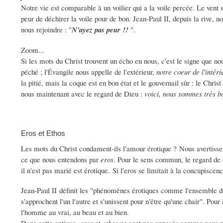
Notre vie est comparable à un voilier qui a la voile percée. Le vent 
peur de déchirer la voile pour de bon. Jean-Paul II, depuis la rive, n
nous rejoindre : "
N
'ayez pas peur !!
".
Zoom...
Si les mots du Christ trouvent un écho en nous, c'est le signe qu
péché ; l'Évangile nous appelle de l'extérieur,
notre coeur de l'intéri
la pitié, mais la coque est en bon état et le gouvernail sûr : le Christ
nous maintenant avec le regard de Dieu :
voici, nous sommes très b
Eros et Ethos
Les mots du Christ condament-ils l'amour érotique ? Nous avertisse
ce que nous entendons par
eros
. Pour le sens commun, le regard de
il n'est pas marié est érotique. Si l'eros se limitait à la concupiscen
Jean-Paul II définit les "phénomènes érotiques comme l'ensemble 
s'approchent l'un l'autre et s'unissent pour n'être qu'une chair". Pour
l'homme au vrai, au beau et au bien.
Dans cette optique,
eros
et
ethos
ne sont pas opposés comme nous po