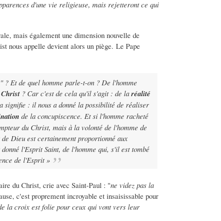
pparences d'une vie religieuse, mais rejetteront ce qui
rale, mais également une dimension nouvelle de
ist nous appelle devient alors un piège. Le Pape
e " ? Et de quel homme parle-t-on ? De l'homme
e Christ
? Car c'est de cela qu'il s'agit : de la
réalité
a signifie : il nous a donné la possibilité de réaliser
nation
de la concupiscence. Et si l'homme racheté
empteur du Christ, mais à la volonté de l'homme de
t de Dieu est certainement proportionné aux
onné l'Esprit Saint, de l'homme qui, s'il est tombé
ence de l'Esprit »
ire du Christ, crie avec Saint-Paul : "
ne videz pas la
use, c'est proprement incroyable et insaisissable pour
de la croix est folie pour ceux qui vont vers leur