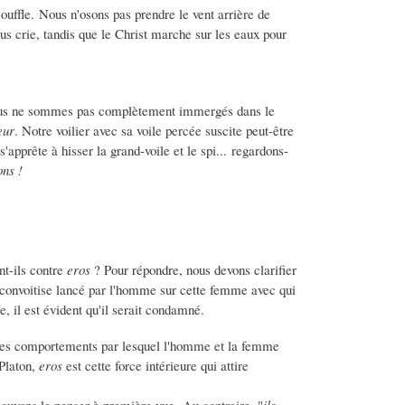
souffle. Nous n'osons pas prendre le vent arrière de
ous crie, tandis que le Christ marche sur les eaux pour
e nous ne sommes pas complètement immergés dans le
eur
. Notre voilier avec sa voile percée suscite peut-être
 s'apprête à hisser la grand-voile et le spi... regardons-
ons !
nt-ils contre
eros
? Pour répondre, nous devons clarifier
 convoitise lancé par l'homme sur cette femme avec qui
ce, il est évident qu'il serait condamné.
des comportements par lesquel l'homme et la femme
 Platon,
eros
est cette force intérieure qui attire
uvons le penser à première vue. Au contraire, "
ils