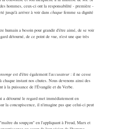
 des hommes, ceux-ci ont la responsabilité - première -
té jusqu'à arriver à voir dans
chaque
femme sa dignité
e humain a besoin pour grandir d'être aimé, de se voir
egard détourné, de ce point de vue, n'est une que très
ensonge
est d'être également l'
accusateur
: il ne cesse
t à chaque instant nos chutes. Nous devenons ainsi des
nt à la puissance de l'Évangile et du Verbe.
ui a détourné le regard met immédiatement en
sur la concupiscence, il n'imagine pas que celui-ci peut
 "maître du soupçon" en l'appliquant à Freud, Marx et
concupiscence au coeur de leur vision de l'homme.