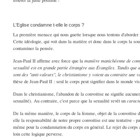
trouver la juste position ?
L'Eglise condamne t-elle le corps ?
La première menace qui nous guette lorsque nous tentons d'aborder 
Cette idéologie, qui voit dans la matière et donc dans le corps la sou
contaminer la pensée.
Jean-Paul II affirme avec force que la
manière manichéenne de compr
sexualité est en grande partie étrangère aux Évangiles. Tandis que d
sont des "anti-valeurs", le christianisme y voient au contraire une 
thèse de Jean-Paul II : seul le corps peut signifier dans le monde vis
Dans le christianisme, l'abandon de la convoitise ne signifie aucuneme
sexualité). Au contraire, c'est parce que la sexualité revêt un
caract
De la même manière, le corps de la femme, objet de la convoitise 
elle la responsabilité de notre propre convoitise est une tentative - p
même pour la condamnation du corps en général. Le rejet du corps a
loin cette logique perverse.