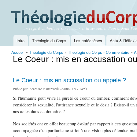
un regard catholique sur l'amour et la sexualité, d'après Jean-Paul
Théologie du Corps
Intro
Théologie du Corps
Les catéchèses
Actu & Réflexi
Menu principal
Accueil
»
Théologie du Corps
»
Théologie du Corps - Commentaire
»
A
Vous êtes ici
Le Coeur : mis en accusation o
Le Coeur : mis en accusation ou appelé ?
Publié par
Incarnare
le mercredi 26/08/2009 - 14:51
Si l'humanité peut vivre la pureté de coeur ou tomber, comment de
considérer la sexualité, l'attirance sexuelle et le désir ? Existe-il 
nos actes dans ce domaine ?
Nos sociétés ont en effet beaucoup évolué par rapport à ces question
accompagnée d'un puritanisme strict à une vision plus détendue ma