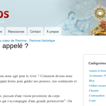
Aller au
contenu
principal
 II
on
Ressources
Contact
A propos
u coeur de l'homme : l'homme historique
u appelé ?
Catégories
Amour et Sexua
vons-nous agir pour la vivre ? Comment devons-nous
Avortement / 
un appui ferme pour guider nos pensées, nos sentiments et
Blog
Célibat consac
Chasteté
s, passant d'une vision pessimiste du corps
Contraception
1
is qui s'accompagne d'une grande permissivité
. Où
Corps