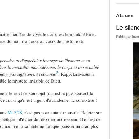
A la une
Le silen
notre manière de vivre le corps est le manichéisme.
Publié par
Inca
rce du mal, n'a cessé au cours de l'histoire de
endre et d'apprécier le corps de l'homme et sa
ans la mentalité manichéenne, le corps et la sexualité
2
valeur pas suffisament reconnue
. Rappelons-nous la
ible le mystère invisible de Dieu.
nt le rejet de son objet (qui est le plus souvent la
ère sacré
qu'il est urgent d'abandonner la convoitise !
dans
Mt 5,28
, n'est pas pour autant mauvais. Rejeter sur
athétique - d'éviter de réformer notre coeur. Il en est de
u nom de la sainteté ne fait que pousser un cran plus