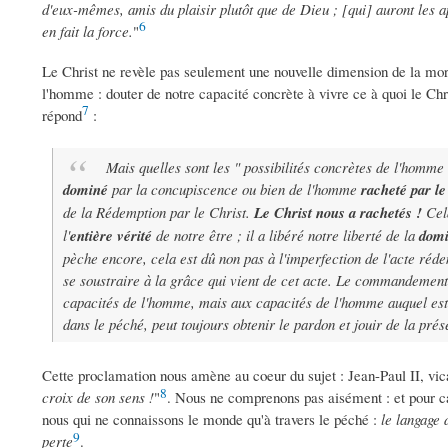
d'eux-mêmes, amis du plaisir plutôt que de Dieu ; [qui] auront les a
6
en fait la force.
"
Le Christ ne revèle pas seulement une nouvelle dimension de la mo
l'homme : douter de notre capacité concrète à vivre ce à quoi le Chr
7
répond
:
Mais quelles sont les " possibilités concrètes de l'homm
dominé
par la concupiscence ou bien de l'homme
racheté par l
de la Rédemption par le Christ.
Le Christ nous a rachetés !
Cel
l'
entière vérité
de notre être ; il a libéré notre liberté de la
domi
pèche encore, cela est dû non pas à l'imperfection de l'acte réd
se soustraire à la grâce qui vient de cet acte. Le commandemen
capacités de l'homme, mais aux capacités de l'homme auquel est d
dans le péché, peut toujours obtenir le pardon et jouir de la prés
Cette proclamation nous amène au coeur du sujet : Jean-Paul II, vica
8
croix de son sens !
"
. Nous ne comprenons pas aisément : et pour ca
nous qui ne connaissons le monde qu'à travers le péché :
le langage 
9
perte
.