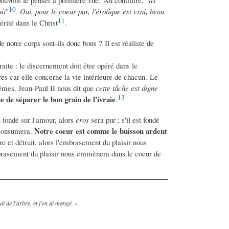
10
it
"
.
Oui, pour le coeur pur, l'érotique est vrai, beau
11
érité dans le Christ
.
notre corps sont-ils donc bons ? Il est réaliste de
aite : le discernement doit être opéré dans le
res car elle concerne la vie intérieure de chacun. Le
êmes. Jean-Paul II nous dit que
cette tâche est digne
13
he de séparer le bon grain de l'ivraie
.
t fondé sur l'amour, alors
eros
sera pur ; s'il est fondé
Notre coeur est comme le buisson ardent
 consumera.
re et détruit, alors l'embrasement du plaisir nous
embrasement du plaisir nous emmènera dans le coeur de
t de l'arbre, et j'en ai mangé. »