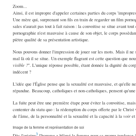
Zoom...
Ainsi, il est impropre d'appeler certaines parties du corps 'impropres
Une mère qui, surprenant son fils en train de regarder un film porno
sales n'aurait pas tout à fait raison : la convoitise se situe avant to
pornographie n'est mauvaise à cause de son objet, le corps possèdan
piètre qualité de sa présentation artistique.
Nous pouvons donner l'impression de jouer sur les mots. Mais il ne s'a
mal là où il se situe. Un exemple flagrant est cette question que no
visible ?
". L'unique réponse possible, étant donnée la dignité du corp
indécent ?
L'idée que l'Église pense que la sexualité est mauvaise, et qu'elle ne
répandue. Beaucoup, catholiques et non-catholiques, pensent qu'une tel
La fuite peut être une première étape pour éviter la convoitise, mais c
contenter du statu quo : la rédemption du corps offerte par le Christ v
de l'âme, de la personnalité et la sexualité et la capacité à la
voir
et
Image de la femme et représentation de soi
3
Dès l'origine
l'homme a blâmé la femme pour sa propre tendance à la