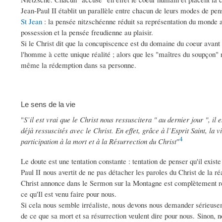
Jean-Paul II établit un parallèle entre chacun de leurs modes de pe
St Jean
: la pensée nitzschéenne réduit sa représentation du monde au
possession et la pensée freudienne au plaisir.
Si le Christ dit que la concupiscence est du domaine du coeur avant 
l'homme à cette unique réalité ; alors que les "maîtres du soupçon" n
même la rédemption dans sa personne.
Le sens de la vie
"
S’il est vrai que le Christ nous ressuscitera " au dernier jour ", il
déjà ressuscités avec le Christ. En effet, grâce à l’Esprit Saint, la 
4
participation à la mort et à la Résurrection du Christ
"
Le doute est une tentation constante : tentation de penser qu'il existe
Paul II nous avertit de ne pas détacher les paroles du Christ de la ré
Christ annonce dans le Sermon sur la Montagne est complètement réal
ce qu'Il est venu faire pour nous.
Si cela nous semble irréaliste, nous devons nous demander sérieuseme
de ce que sa mort et sa résurrection veulent dire pour nous. Sinon