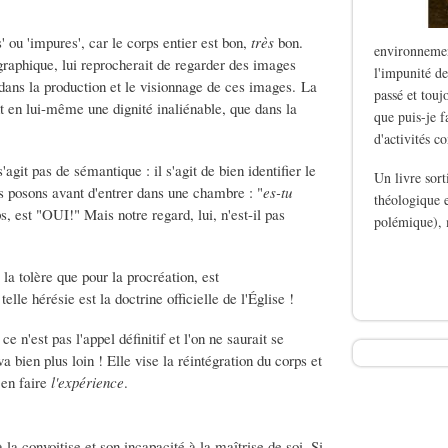
' ou 'impures', car le corps entier est bon,
très
bon.
environnemen
graphique, lui reprocherait de regarder des images
l'impunité de
ut dans la production et le visionnage de ces images. La
passé et touj
t en lui-même une dignité inaliénable, que dans la
que puis-je f
d'activités c
git pas de sémantique : il s'agit de bien identifier le
Un livre sor
us posons avant d'entrer dans une chambre : "
es-tu
théologique e
s, est "OUI!" Mais notre regard, lui, n'est-il pas
polémique), 
de Le silence des b
 la tolère que pour la procréation, est
le hérésie est la doctrine officielle de l'Église !
e n'est pas l'appel définitif et l'on ne saurait se
a bien plus loin ! Elle vise la réintégration du corps et
 en faire
l'expérience
.
 convoitise et son incapacité à la maîtrise de soi. Si