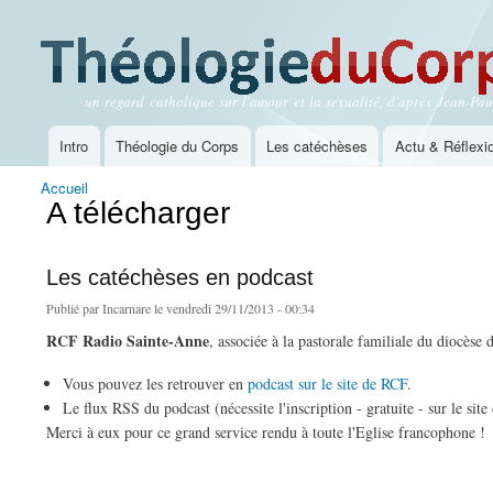
un regard catholique sur l'amour et la sexualité, d'après Jean-Paul
Théologie du Corps
Intro
Théologie du Corps
Les catéchèses
Actu & Réflexi
Menu principal
Accueil
Vous êtes ici
A télécharger
Les catéchèses en podcast
Publié par
Incarnare
le vendredi 29/11/2013 - 00:34
RCF Radio Sainte-Anne
, associée à la pastorale familiale du diocèse 
Vous pouvez les retrouver en
podcast sur le site de RCF
.
Le flux RSS du podcast (nécessite l'inscription - gratuite - sur le si
Merci à eux pour ce grand service rendu à toute l'Eglise francophone !
de Les catéchèses en podcast