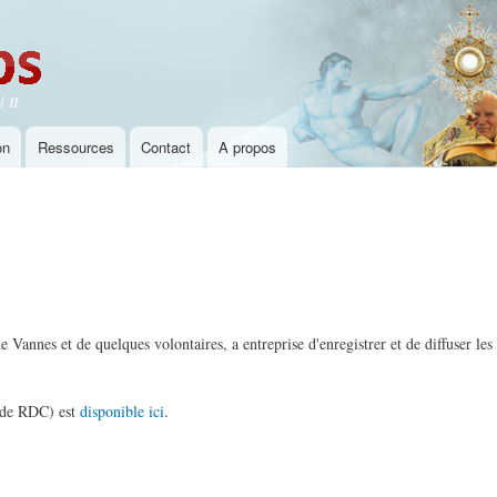
Aller au
contenu
principal
 II
on
Ressources
Contact
A propos
de Vannes et de quelques volontaires, a entreprise d'enregistrer et de diffuser les
te de RDC) est
disponible ici
.