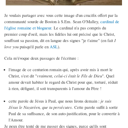
Je voulais partager avec vous cette image d'un crucifix offert par la
communauté sourde de Boston à S.Em. Sean O'Malley,
cardinal de
l'église romaine et blogueur
. Le cardinal n'a pas compris du
premier coup d'oeil, mais les fidèles lui ont précisé que le Christ,
souffrant sa passion, dit en langue des signes "je t'aime" (en fait
I
love you
puisqu'il parle en
ASL
).
Cela m'évoque deux passages de l'écriture :
l'image de ce centurion romain qui, après avoir mis à mort le
Christ, s'est dit "
vraiment, celui-ci était le Fils de Dieu
". Quel
amour devait habiter le regard du Christ pour que, torturé, réduit
à rien, défiguré, il soit transparents à l'amour du Père !
cette parole de Jésus à Paul, que nous lirons demain :
je suis
Jésus le Nazaréen, que tu persécutes
. Cette parole suffit à sortir
Paul de sa suffisance, de son auto-justification, pour le convertir à
l'Amour.
Je peux être tenté de me passer des signes, parce qu'ils sont