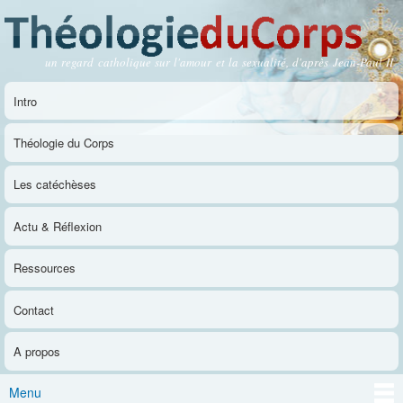
Aller au
contenu
principal
un regard catholique sur l'amour et la sexualité, d'après Jean-Paul II
Théologie du Corps
Intro
Menu principal
Théologie du Corps
Les catéchèses
Actu & Réflexion
Ressources
Contact
A propos
Menu